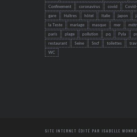
Confinement
coronavirus
covid
Covid
gare
Huîtres
hôtel
Italie
japon
la Teste
mariage
masque
mer
mét
paris
plage
pollution
pq
Pyla
p
restaurant
Seine
Sncf
toilettes
trav
WC
SITE INTERNET ÉDITÉ PAR ISABELLE MONRO