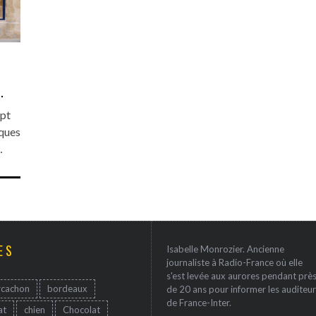
.
ept
lques
…
ES
Isabelle Monrozier. Ancienne
journaliste à Radio-France où elle
s'est levée aux aurores pendant prè
rcachon
bordeaux
de 20 ans pour informer les auditeur
de France-Inter.
at
chien
Chocolat