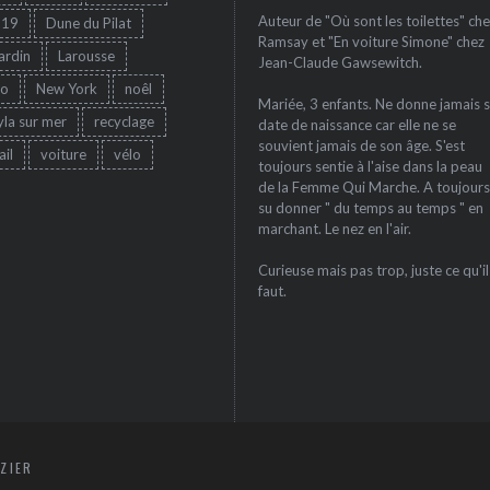
Auteur de "Où sont les toilettes" che
-19
Dune du Pilat
Ramsay et "En voiture Simone" chez
jardin
Larousse
Jean-Claude Gawsewitch.
ro
New York
noêl
Mariée, 3 enfants. Ne donne jamais 
yla sur mer
recyclage
date de naissance car elle ne se
souvient jamais de son âge. S'est
ail
voiture
vélo
toujours sentie à l'aise dans la peau
de la Femme Qui Marche. A toujours
su donner " du temps au temps " en
marchant. Le nez en l'air.
Curieuse mais pas trop, juste ce qu'il
faut.
ZIER