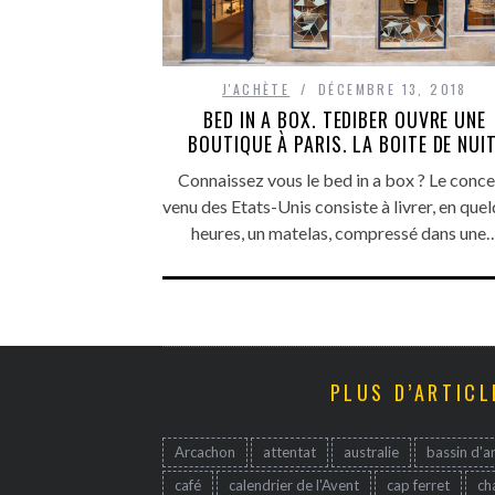
J'ACHÈTE
DÉCEMBRE 13, 2018
BED IN A BOX. TEDIBER OUVRE UNE
BOUTIQUE À PARIS. LA BOITE DE NUIT
Connaissez vous le bed in a box ? Le conc
venu des Etats-Unis consiste à livrer, en que
heures, un matelas, compressé dans une
PLUS D’ARTICL
Arcachon
attentat
australie
bassin d'a
café
calendrier de l'Avent
cap ferret
ch