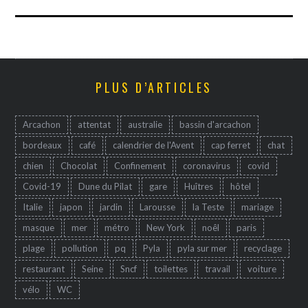
PLUS D’ARTICLES
Arcachon
attentat
australie
bassin d'arcachon
bordeaux
café
calendrier de l'Avent
cap ferret
chat
chien
Chocolat
Confinement
coronavirus
covid
Covid-19
Dune du Pilat
gare
Huîtres
hôtel
Italie
japon
jardin
Larousse
la Teste
mariage
masque
mer
métro
New York
noêl
paris
plage
pollution
pq
Pyla
pyla sur mer
recyclage
restaurant
Seine
Sncf
toilettes
travail
voiture
vélo
WC