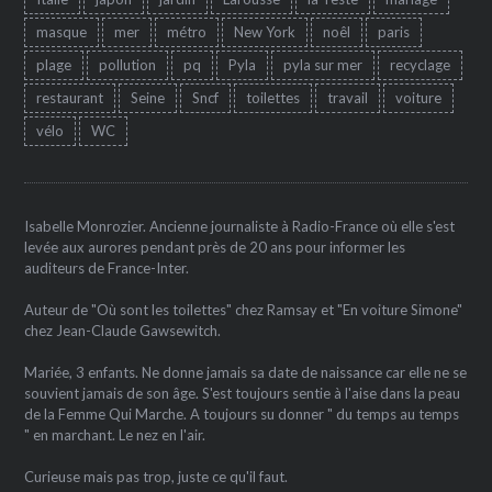
masque
mer
métro
New York
noêl
paris
plage
pollution
pq
Pyla
pyla sur mer
recyclage
restaurant
Seine
Sncf
toilettes
travail
voiture
vélo
WC
Isabelle Monrozier. Ancienne journaliste à Radio-France où elle s'est
levée aux aurores pendant près de 20 ans pour informer les
auditeurs de France-Inter.
Auteur de "Où sont les toilettes" chez Ramsay et "En voiture Simone"
chez Jean-Claude Gawsewitch.
Mariée, 3 enfants. Ne donne jamais sa date de naissance car elle ne se
souvient jamais de son âge. S'est toujours sentie à l'aise dans la peau
de la Femme Qui Marche. A toujours su donner " du temps au temps
" en marchant. Le nez en l'air.
Curieuse mais pas trop, juste ce qu'il faut.