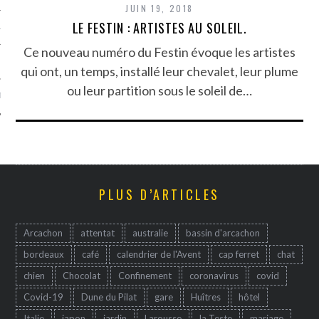
JUIN 19, 2018
LE FESTIN : ARTISTES AU SOLEIL.
TLE ARCACHON
Ce nouveau numéro du Festin évoque les artistes
TO
qui ont, un temps, installé leur chevalet, leur plume
ou leur partition sous le soleil de…
T
PLUS D’ARTICLES
Arcachon
attentat
australie
bassin d'arcachon
bordeaux
café
calendrier de l'Avent
cap ferret
chat
chien
Chocolat
Confinement
coronavirus
covid
Covid-19
Dune du Pilat
gare
Huîtres
hôtel
Italie
japon
jardin
Larousse
la Teste
mariage