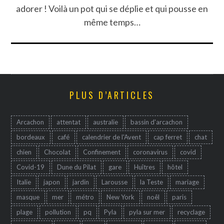
adorer ! Voilà un pot qui se déplie et qui pousse en
même temps…
PLUS D’ARTICLES
Arcachon
attentat
australie
bassin d'arcachon
bordeaux
café
calendrier de l'Avent
cap ferret
chat
chien
Chocolat
Confinement
coronavirus
covid
Covid-19
Dune du Pilat
gare
Huîtres
hôtel
Italie
japon
jardin
Larousse
la Teste
mariage
masque
mer
métro
New York
noêl
paris
plage
pollution
pq
Pyla
pyla sur mer
recyclage