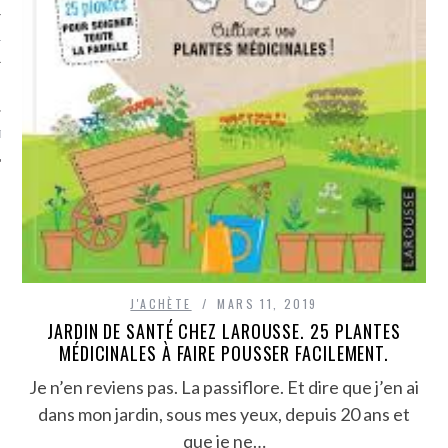
TLE ARCACHON
TO
T
J'ACHÈTE
MARS 11, 2019
JARDIN DE SANTÉ CHEZ LAROUSSE. 25 PLANTES
MÉDICINALES À FAIRE POUSSER FACILEMENT.
Je n’en reviens pas. La passiflore. Et dire que j’en ai
dans mon jardin, sous mes yeux, depuis 20 ans et
que je ne…