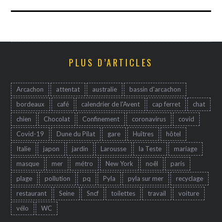
PLUS D’ARTICLES
Arcachon
attentat
australie
bassin d'arcachon
bordeaux
café
calendrier de l'Avent
cap ferret
chat
chien
Chocolat
Confinement
coronavirus
covid
Covid-19
Dune du Pilat
gare
Huîtres
hôtel
Italie
japon
jardin
Larousse
la Teste
mariage
masque
mer
métro
New York
noêl
paris
plage
pollution
pq
Pyla
pyla sur mer
recyclage
restaurant
Seine
Sncf
toilettes
travail
voiture
vélo
WC