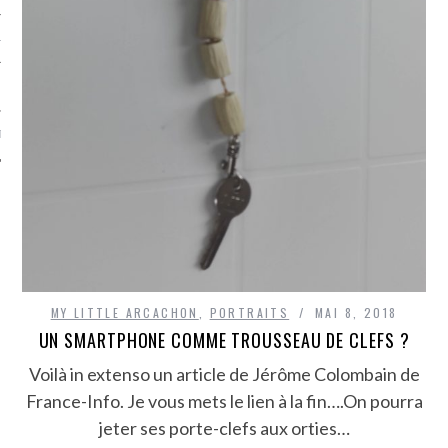
TLE ARCACHON
TO
T
MY LITTLE ARCACHON
,
PORTRAITS
MAI 8, 2018
UN SMARTPHONE COMME TROUSSEAU DE CLEFS ?
Voilà in extenso un article de Jérôme Colombain de
France-Info. Je vous mets le lien à la fin….On pourra
jeter ses porte-clefs aux orties…