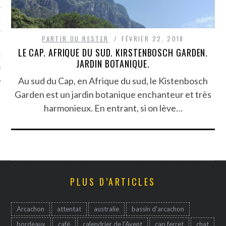
TLE ARCACHON
PARTIR OU RESTER
FÉVRIER 22, 2018
TO
LE CAP. AFRIQUE DU SUD. KIRSTENBOSCH GARDEN.
JARDIN BOTANIQUE.
T
Au sud du Cap, en Afrique du sud, le Kistenbosch
Garden est un jardin botanique enchanteur et très
harmonieux. En entrant, si on lève…
PLUS D’ARTICLES
Arcachon
attentat
australie
bassin d'arcachon
bordeaux
café
calendrier de l'Avent
cap ferret
chat