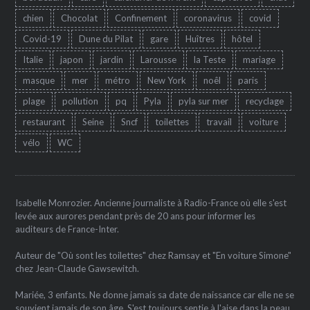
chien
Chocolat
Confinement
coronavirus
covid
Covid-19
Dune du Pilat
gare
Huîtres
hôtel
Italie
japon
jardin
Larousse
la Teste
mariage
masque
mer
métro
New York
noêl
paris
plage
pollution
pq
Pyla
pyla sur mer
recyclage
restaurant
Seine
Sncf
toilettes
travail
voiture
vélo
WC
Isabelle Monrozier. Ancienne journaliste à Radio-France où elle s'est
levée aux aurores pendant près de 20 ans pour informer les
auditeurs de France-Inter.
Auteur de "Où sont les toilettes" chez Ramsay et "En voiture Simone"
chez Jean-Claude Gawsewitch.
Mariée, 3 enfants. Ne donne jamais sa date de naissance car elle ne se
souvient jamais de son âge. S'est toujours sentie à l'aise dans la peau