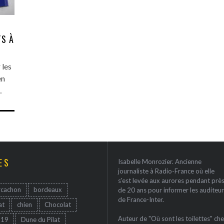
TS À
 les
en
…
ES
Isabelle Monrozier. Ancienne
journaliste à Radio-France où elle
s'est levée aux aurores pendant prè
rcachon
bordeaux
de 20 ans pour informer les auditeur
de France-Inter.
at
chien
Chocolat
Auteur de "Où sont les toilettes" che
-19
Dune du Pilat