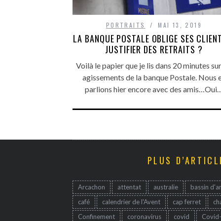
PORTRAITS
MAI 13, 2019
LA BANQUE POSTALE OBLIGE SES CLIEN
JUSTIFIER DES RETRAITS ?
Voilà le papier que je lis dans 20 minutes sur
agissements de la banque Postale. Nous 
parlions hier encore avec des amis…Oui
PLUS D’ARTICL
Arcachon
attentat
australie
bassin d'a
café
calendrier de l'Avent
cap ferret
ch
Confinement
coronavirus
covid
Covid