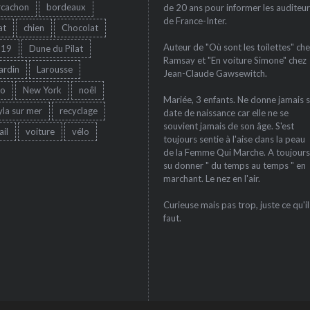
rcachon
bordeaux
de 20 ans pour informer les auditeur
de France-Inter.
at
chien
Chocolat
Auteur de "Où sont les toilettes" che
-19
Dune du Pilat
Ramsay et "En voiture Simone" chez
jardin
Larousse
Jean-Claude Gawsewitch.
ro
New York
noêl
Mariée, 3 enfants. Ne donne jamais 
yla sur mer
recyclage
date de naissance car elle ne se
souvient jamais de son âge. S'est
ail
voiture
vélo
toujours sentie à l'aise dans la peau
de la Femme Qui Marche. A toujours
su donner " du temps au temps " en
marchant. Le nez en l'air.
Curieuse mais pas trop, juste ce qu'il
faut.