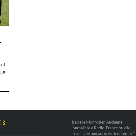
.
ent
eur
ES
Isabelle Monrozier. Ancienne
journaliste à Radio-France où elle
s'est levée aux aurores pendant prè