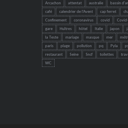
Arcachon
attentat
australie
bassin d'a
café
calendrier de l'Avent
cap ferret
ch
Confinement
coronavirus
covid
Covid
gare
Huîtres
hôtel
Italie
japon
la Teste
mariage
masque
mer
mét
paris
plage
pollution
pq
Pyla
p
restaurant
Seine
Sncf
toilettes
trav
WC