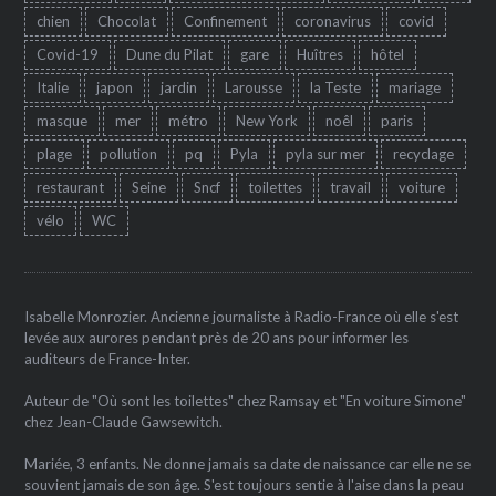
chien
Chocolat
Confinement
coronavirus
covid
Covid-19
Dune du Pilat
gare
Huîtres
hôtel
Italie
japon
jardin
Larousse
la Teste
mariage
masque
mer
métro
New York
noêl
paris
plage
pollution
pq
Pyla
pyla sur mer
recyclage
restaurant
Seine
Sncf
toilettes
travail
voiture
vélo
WC
Isabelle Monrozier. Ancienne journaliste à Radio-France où elle s'est
levée aux aurores pendant près de 20 ans pour informer les
auditeurs de France-Inter.
Auteur de "Où sont les toilettes" chez Ramsay et "En voiture Simone"
chez Jean-Claude Gawsewitch.
Mariée, 3 enfants. Ne donne jamais sa date de naissance car elle ne se
souvient jamais de son âge. S'est toujours sentie à l'aise dans la peau