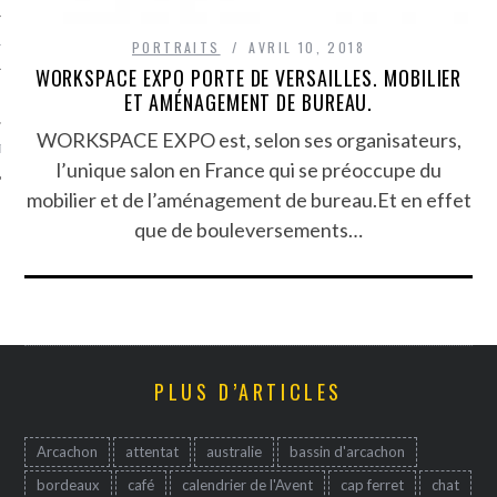
TLE ARCACHON
PORTRAITS
AVRIL 10, 2018
WORKSPACE EXPO PORTE DE VERSAILLES. MOBILIER
ET AMÉNAGEMENT DE BUREAU.
TO
WORKSPACE EXPO est, selon ses organisateurs,
T
l’unique salon en France qui se préoccupe du
mobilier et de l’aménagement de bureau.Et en effet
que de bouleversements…
PLUS D’ARTICLES
Arcachon
attentat
australie
bassin d'arcachon
bordeaux
café
calendrier de l'Avent
cap ferret
chat