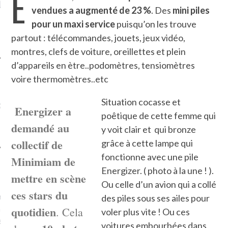
E
LE DE L’AMBASSADE
CHAMPIGNONS ET AUX
D
vendues a augmenté de 23 %
. Des
mini piles
N À PARIS. POURQUOI
LARDONS DANS LA HALLE
? POUR QUI ?
DE DAX. ET POURQUOI PAS
pour un maxi service
puisqu’on les trouve
?
partout : télécommandes, jouets, jeux vidéo,
montres, clefs de voiture, oreillettes et plein
d’appareils en ètre..podomètres, tensiomètres
voire thermomètres..etc
UVEZ MES DERNIERS
Situation cocasse et
CLES SUR FACEBOOK
Energizer a
poêtique de cette femme qui
demandé au
y voit clair et qui bronze
collectif de
grâce à cette lampe qui
fonctionne avec une pile
Minimiam de
Energizer. ( photo à la une ! ).
FEMME QUI MARCHE
mettre en scène
Ou celle d’un avion qui a collé
ces stars du
mps
journaliste à France
des piles sous ses ailes pour
’ai toujours aimé marcher.
quotidien
. Cela
voler plus vite ! Ou ces
errain conquis mais en
voitures embourbées dans