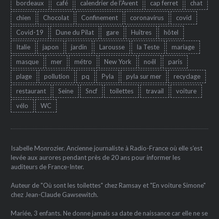
bordeaux
café
calendrier de l'Avent
cap ferret
chat
chien
Chocolat
Confinement
coronavirus
covid
Covid-19
Dune du Pilat
gare
Huîtres
hôtel
Italie
japon
jardin
Larousse
la Teste
mariage
masque
mer
métro
New York
noêl
paris
plage
pollution
pq
Pyla
pyla sur mer
recyclage
restaurant
Seine
Sncf
toilettes
travail
voiture
vélo
WC
Isabelle Monrozier. Ancienne journaliste à Radio-France où elle s'est
levée aux aurores pendant près de 20 ans pour informer les
auditeurs de France-Inter.
Auteur de "Où sont les toilettes" chez Ramsay et "En voiture Simone"
chez Jean-Claude Gawsewitch.
Mariée, 3 enfants. Ne donne jamais sa date de naissance car elle ne se