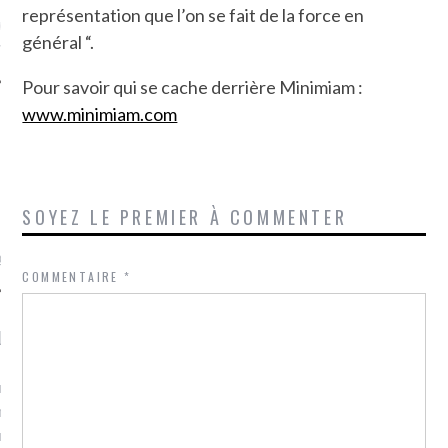
représentation que l’on se fait de la force en
ue sur
la-femme-qui-
général “.
fr
Pour savoir qui se cache derrière Minimiam :
www.minimiam.com
TROUVEZ MOI SUR
TWITTER
SOYEZ LE PREMIER À COMMENTER
de @Isa_Monrozier
COMMENTAIRE
*
LITTLE ARCACHON
, je t'aime, my little bassin
on".
u m'aimes comment ? "