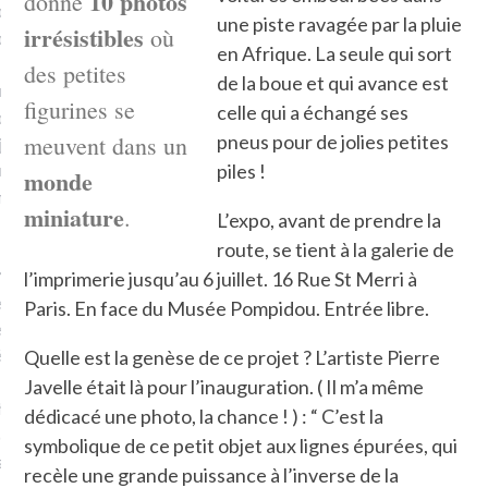
10 photos
donne
plat. Je ne suis pas une
une piste ravagée par la pluie
irrésistibles
où
arfaite.
en Afrique. La seule qui sort
des petites
de la boue et qui avance est
fle, je le garde pour ce
figurines se
celle qui a échangé ses
is, je sens, j’entends, je
meuvent dans un
pneus pour de jolies petites
je goûte et ceux que je
e ! Marcheuse des villes,
piles !
monde
ps, des ruines et des
miniature
.
L’expo, avant de prendre la
route, se tient à la galerie de
e qui Marche
: pousseuse
l’imprimerie jusqu’au 6 juillet. 16 Rue St Merri à
, cochère ou pas. Mais
Paris. En face du Musée Pompidou. Entrée libre.
ux, pas d’interdit. Vélo,
étro, bateau…
Quelle est la genèse de ce projet ? L’artiste Pierre
Javelle était là pour l’inauguration. ( Il m’a même
e incite à un autre regard
dédicacé une photo, la chance ! ) : “ C’est la
 autre curiosité. C’est un
symbolique de ce petit objet aux lignes épurées, qui
prit.
recèle une grande puissance à l’inverse de la