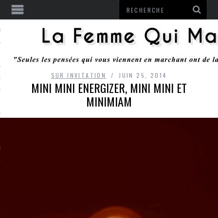
ENTENDU
SUR INVITATION
JUIN 25, 2014
 OU RESTER
MINI MINI ENERGIZER, MINI MINI ET
MINIMIAM
TE
ITS
ITATION
L
LE MONROZIER