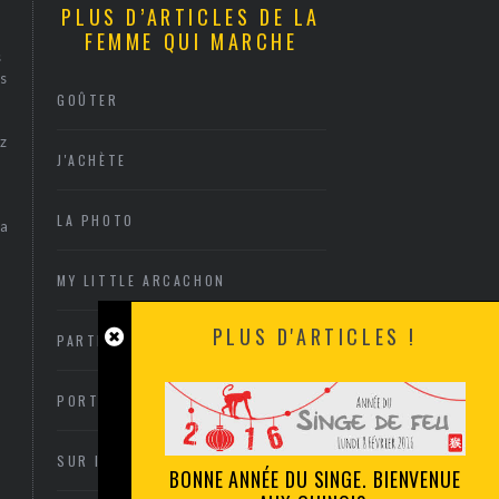
PLUS D’ARTICLES DE LA
FEMME QUI MARCHE
s
s
GOÛTER
z
J'ACHÈTE
LA PHOTO
sa
MY LITTLE ARCACHON
PLUS D'ARTICLES !
PARTIR OU RESTER
PORTRAITS
SUR INVITATION
BONNE ANNÉE DU SINGE. BIENVENUE