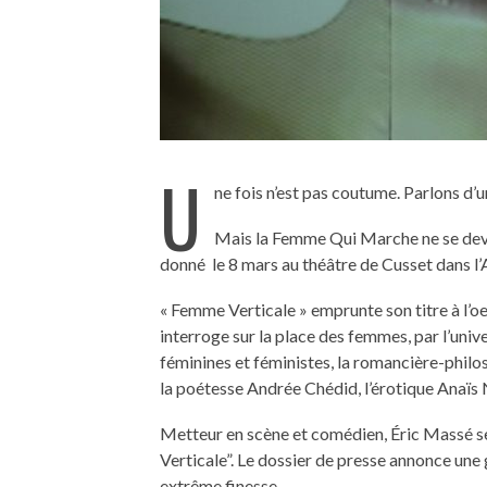
U
ne fois n’est pas coutume. Parlons d’un
Mais la Femme Qui Marche ne se deva
donné le 8 mars au théâtre de Cusset dans l’A
« Femme Verticale » emprunte son titre à l’oe
interroge sur la place des femmes, par l’univ
féminines et féministes, la romancière-philo
la poétesse Andrée Chédid, l’érotique Anaïs N
Metteur en scène et comédien, Éric Massé ser
Verticale”. Le dossier de presse annonce une
extrême finesse.