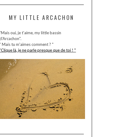
MY LITTLE ARCACHON
"Mais oui, je t'aime, my little bassin
d'Arcachon".
" Mais tu m'aimes comment ? "
"Clique là, je ne parle presque que de toi ! "