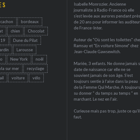
ES
Isabelle Monrozier. Ancienne
journaliste à Radio-France où elle
s'est levée aux aurores pendant prè
rcachon
bordeaux
de 20 ans pour informer les auditeur
de France-Inter.
at
chien
Chocolat
Auteur de "Où sont les toilettes" che
-19
Dune du Pilat
Ramsay et "En voiture Simone" chez
jardin
Larousse
Jean-Claude Gawsewitch.
ro
New York
noêl
Mariée, 3 enfants. Ne donne jamais 
yla sur mer
recyclage
date de naissance car elle ne se
souvient jamais de son âge. S'est
ail
voiture
vélo
toujours sentie à l'aise dans la peau
de la Femme Qui Marche. A toujours
su donner " du temps au temps " en
marchant. Le nez en l'air.
Curieuse mais pas trop, juste ce qu'il
faut.