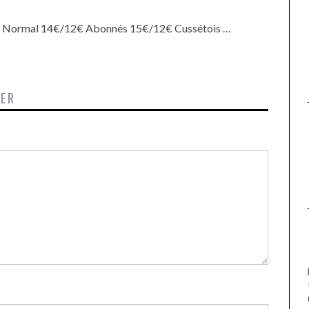
UNE MOUETTE SUR LA TÊTE
DE LA VIERGE À BIARRITZ.
5€ Normal 14€/12€ Abonnés 15€/12€ Cussétois …
TER