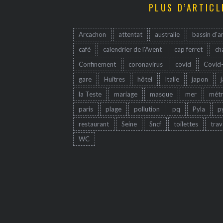
PLUS D’ARTICL
Arcachon
attentat
australie
bassin d'a
café
calendrier de l'Avent
cap ferret
ch
Confinement
coronavirus
covid
Covid
gare
Huîtres
hôtel
Italie
japon
la Teste
mariage
masque
mer
mét
paris
plage
pollution
pq
Pyla
p
restaurant
Seine
Sncf
toilettes
trav
WC