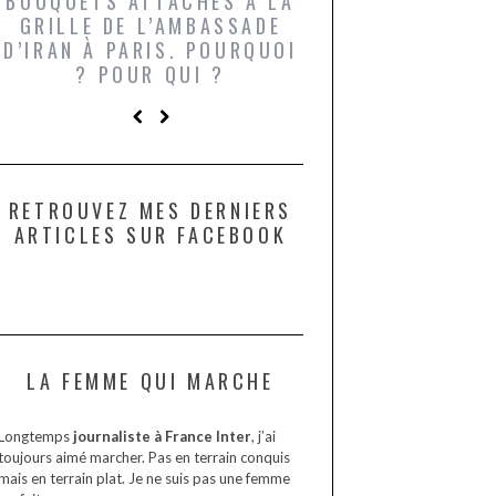
BOUQUETS ATTACHÉS À LA
UN GRONDIN FO
GRILLE DE L’AMBASSADE
CHAMPIGNONS 
D’IRAN À PARIS. POURQUOI
LARDONS DANS 
? POUR QUI ?
DE DAX. ET POU
?
RETROUVEZ MES DERNIERS
ARTICLES SUR FACEBOOK
LA FEMME QUI MARCHE
Longtemps
journaliste à France Inter
, j’ai
toujours aimé marcher. Pas en terrain conquis
mais en terrain plat. Je ne suis pas une femme