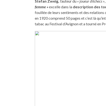
Stefan Zweig,
l’auteur du
« joueur d’échecs »
,
femme »
excelle dans la
description des
to
fouillée de leurs sentiments et des
r
elations 
en 1920 comprend 50 pages et c’est là qu’inte
tabac au Festival d’Avignon et a tourné en P