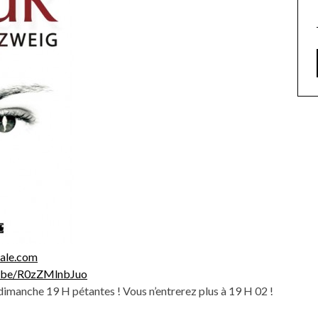
rale.com
u.be/R0zZMlnbJuo
 dimanche 19 H pétantes ! Vous n’entrerez plus à 19 H 02 !