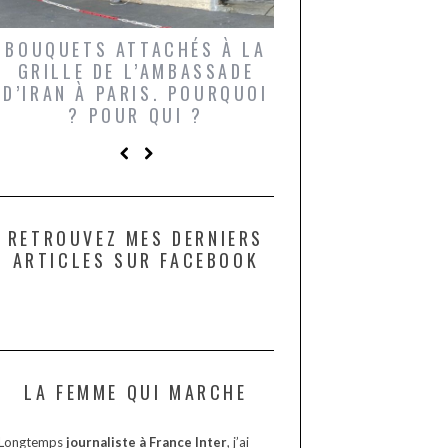
BOUQUETS ATTACHÉS À LA
UN GRONDIN FO
GRILLE DE L’AMBASSADE
CHAMPIGNONS 
D’IRAN À PARIS. POURQUOI
LARDONS DANS 
? POUR QUI ?
DE DAX. ET POU
?
RETROUVEZ MES DERNIERS
ARTICLES SUR FACEBOOK
LA FEMME QUI MARCHE
Longtemps
journaliste à France Inter
, j’ai