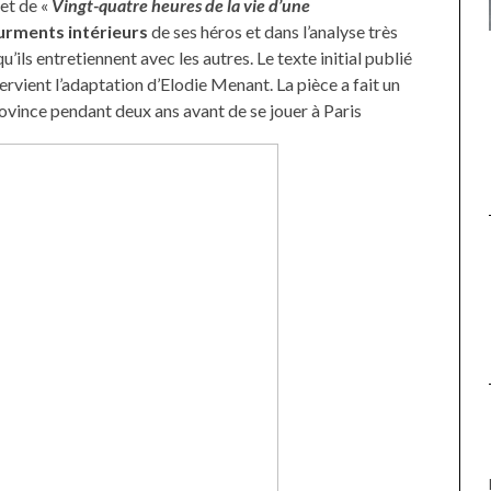
 et de «
Vingt-quatre heures de la vie d’une
urments intérieurs
de ses héros et dans l’analyse très
UNE MOUETTE SUR LA TÊTE
qu’ils entretiennent avec les autres. Le texte initial publié
DE LA VIERGE À BIARRITZ.
rvient l’adaptation d’Elodie Menant. La pièce a fait un
rovince pendant deux ans avant de se jouer à Paris