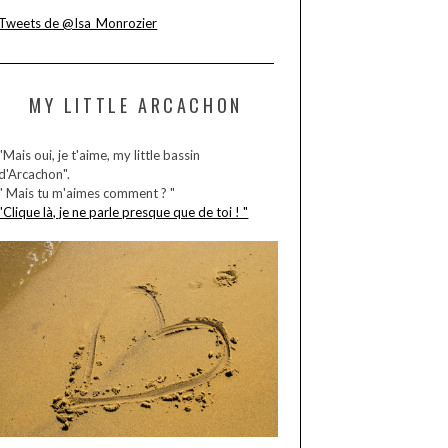
Tweets de @Isa_Monrozier
MY LITTLE ARCACHON
"Mais oui, je t'aime, my little bassin
d'Arcachon".
" Mais tu m'aimes comment ? "
"Clique là, je ne parle presque que de toi ! "