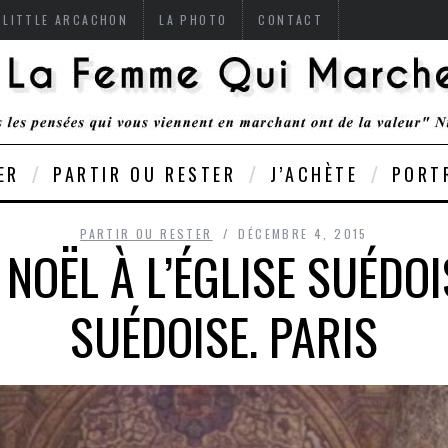
 LITTLE ARCACHON
LA PHOTO
CONTACT
ER
PARTIR OU RESTER
J’ACHÈTE
PORT
PARTIR OU RESTER
DÉCEMBRE 4, 2015
NOËL À L’ÉGLISE SUÉDOIS
SUÉDOISE. PARIS