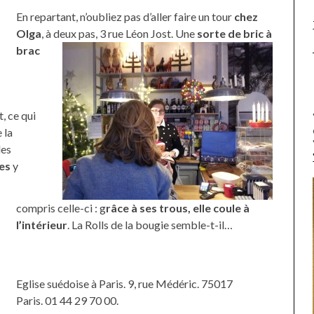
En repartant, n’oubliez pas d’aller faire un tour
chez
Olga
, à deux pas, 3 rue Léon Jost.
Une
sorte de bric à
brac
, ce qui
 la
des
es
y
compris celle-ci : g
râce à ses trous, elle coule à
l’intérieur
. La Rolls de la bougie semble-t-il…
Eglise suédoise à Paris. 9, rue Médéric. 75017
Paris. 01 44 29 70 00.