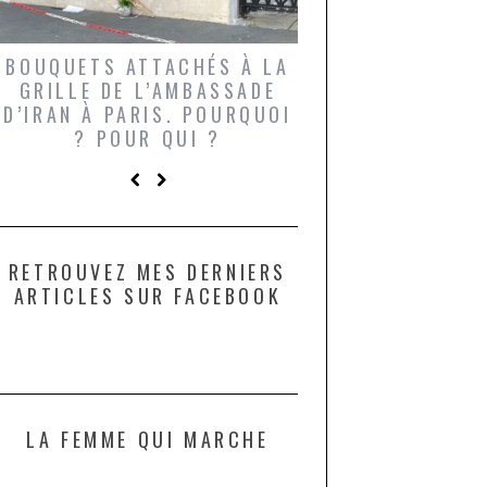
BOUQUETS ATTACHÉS À LA
UN GRONDIN FO
GRILLE DE L’AMBASSADE
CHAMPIGNONS 
D’IRAN À PARIS. POURQUOI
LARDONS DANS 
? POUR QUI ?
DE DAX. ET POU
?
RETROUVEZ MES DERNIERS
ARTICLES SUR FACEBOOK
LA FEMME QUI MARCHE