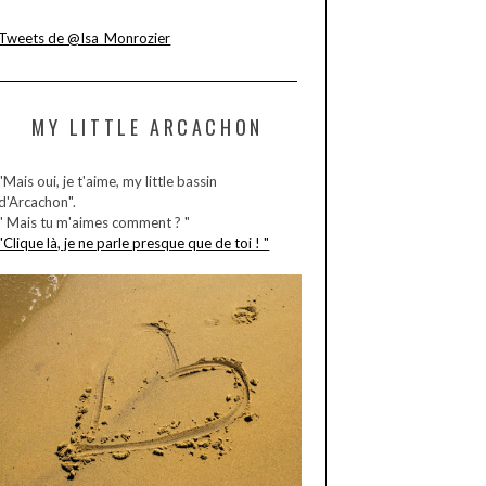
Tweets de @Isa_Monrozier
MY LITTLE ARCACHON
"Mais oui, je t'aime, my little bassin
d'Arcachon".
" Mais tu m'aimes comment ? "
"Clique là, je ne parle presque que de toi ! "