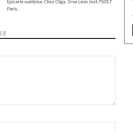
Epicerie suédoise. Chez Olga. 3 rue Léon Jost.75017
Paris.
TER