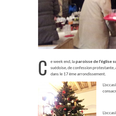
C
e week end, la
paroisse de l’église 
suédoise, de confession protestante, 
dans le 17 ème arrondissement.
L’occas
consacré
L’occas