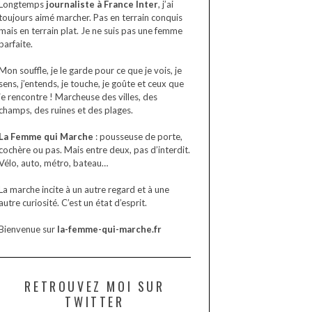
Longtemps
journaliste à France Inter
, j’ai
toujours aimé marcher. Pas en terrain conquis
mais en terrain plat. Je ne suis pas une femme
parfaite.
Mon souffle, je le garde pour ce que je vois, je
sens, j’entends, je touche, je goûte et ceux que
je rencontre ! Marcheuse des villes, des
champs, des ruines et des plages.
La Femme qui Marche
: pousseuse de porte,
cochère ou pas. Mais entre deux, pas d’interdit.
Vélo, auto, métro, bateau…
La marche incite à un autre regard et à une
autre curiosité. C’est un état d’esprit.
Bienvenue sur
la-femme-qui-marche.fr
RETROUVEZ MOI SUR
TWITTER