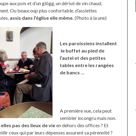
oupe aux pois et d’un glögg, un dérivé de vin chaud,
nt. Ou beaucoup plus confortable, d’assiettes
UNE MOUETTE SUR LA TÊTE
ées,
assis dans l’église elle même.
(Photo à la une)
DE LA VIERGE À BIARRITZ.
Les paroissiens installent
le buffet au pied de
l’autel et des petites
tables entre les rangées
de bancs …
A première vue, cela peut
sembler incongru mais non.
elles pas des lieux de vie
en dehors des offices ? Et
illir ceux qui par leurs dépenses assurent sa pérennité ?