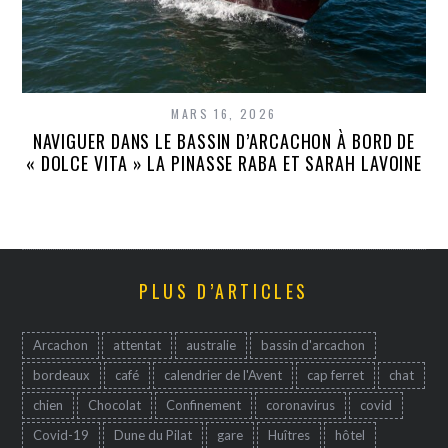
MARS 16, 2026
NAVIGUER DANS LE BASSIN D’ARCACHON À BORD DE
« DOLCE VITA » LA PINASSE RABA ET SARAH LAVOINE
PLUS D’ARTICLES
Arcachon
attentat
australie
bassin d'arcachon
bordeaux
café
calendrier de l'Avent
cap ferret
chat
chien
Chocolat
Confinement
coronavirus
covid
Covid-19
Dune du Pilat
gare
Huîtres
hôtel