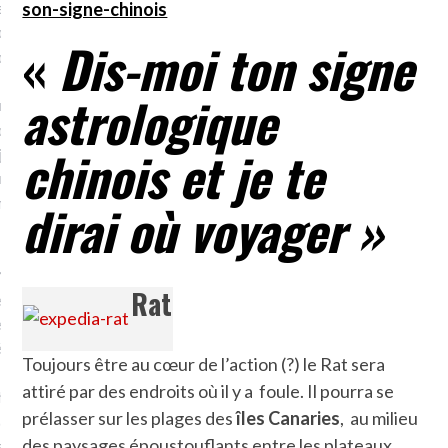
errain conquis mais en
son-signe-chinois
plat. Je ne suis pas une
«
Dis-moi ton signe
arfaite.
astrologique
fle, je le garde pour ce
is, je sens, j’entends, je
chinois et je te
je goûte et ceux que je
e ! Marcheuse des villes,
ps, des ruines et des
dirai où voyager »
e qui Marche
: pousseuse
Rat
, cochère ou pas. Mais
ux, pas d’interdit. Vélo,
étro, bateau…
Toujours être au cœur de l’action (?) le Rat sera
attiré par des endroits où il y a foule. Il pourra se
e incite à un autre regard
prélasser sur les plages des
îles Canaries
, au milieu
 autre curiosité. C’est un
des paysages époustouflants entre les plateaux
prit.