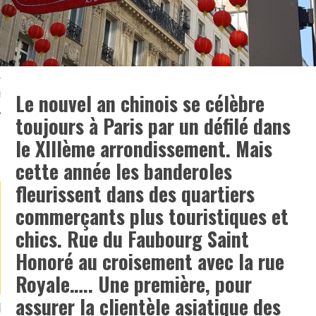
TLE ARCACHON
TO
Le nouvel an chinois se célèbre
T
toujours à Paris par un défilé dans
le XIIIème arrondissement. Mais
LA PHOTO
cette année les banderoles
fleurissent dans des quartiers
commerçants plus touristiques et
chics. Rue du Faubourg Saint
Honoré au croisement avec la rue
Royale….. Une première, pour
assurer la clientèle asiatique des
RONDIN FOURRÉ AUX
UNE MOUETTE SUR LA TÊTE
B