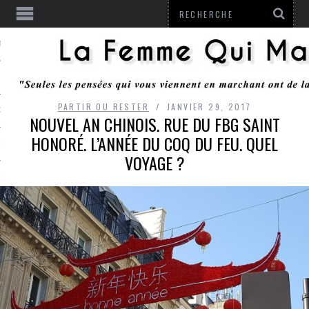
ENTENDU
PARTIR OU RESTER
JANVIER 29, 2017
 OU RESTER
NOUVEL AN CHINOIS. RUE DU FBG SAINT
HONORÉ. L’ANNÉE DU COQ DU FEU. QUEL
TE
VOYAGE ?
ITS
ITATION
L
LE MONROZIER