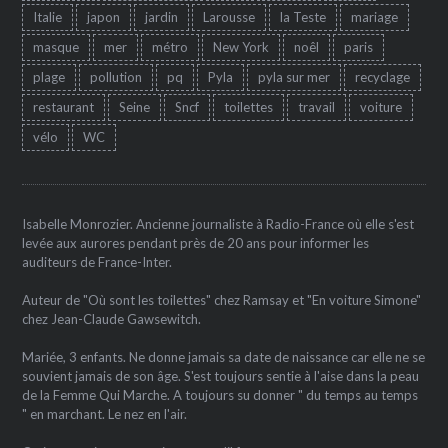
Italie
japon
jardin
Larousse
la Teste
mariage
masque
mer
métro
New York
noêl
paris
plage
pollution
pq
Pyla
pyla sur mer
recyclage
restaurant
Seine
Sncf
toilettes
travail
voiture
vélo
WC
Isabelle Monrozier. Ancienne journaliste à Radio-France où elle s'est
levée aux aurores pendant près de 20 ans pour informer les
auditeurs de France-Inter.
Auteur de "Où sont les toilettes" chez Ramsay et "En voiture Simone"
chez Jean-Claude Gawsewitch.
Mariée, 3 enfants. Ne donne jamais sa date de naissance car elle ne se
souvient jamais de son âge. S'est toujours sentie à l'aise dans la peau
de la Femme Qui Marche. A toujours su donner " du temps au temps
" en marchant. Le nez en l'air.