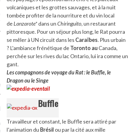
volcaniques et les grottes sauvages, et à la nuit
ue sur
la-femme-qui-
tombée profiter de la nourriture et du vin local
fr
de
Lanzarote*
dans un
Chiringuito
, un restaurant
pittoresque. Pour un séjour plus long, le Rat pourra
se mêler à UN circuit dans les
Caraïbes
. Plus urbain
? L’ambiance frénétique de
Toronto au
Canada,
perchée sur les rives du lac Ontario, lui ira comme un
TROUVEZ MOI SUR
gant.
TWITTER
Les compagnons de voyage du Rat : le Buffle, le
Dragon ou le Singe
de @Isa_Monrozier
Buffle
LITTLE ARCACHON
Travailleur et constant, le Buffle sera attiré par
, je t'aime, my little bassin
l’animation du
Brésil
ou par la cité aux mille
on".