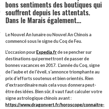
MPIGNONS ET AUX
DE LA VIERGE À BIARRITZ.
bons sentiments des boutiques qui
ONS DANS LA HALLE
D’
souffrent depuis les attentats.
X. ET POURQUOI PAS
?
Dans le Marais également…
Le Nouvel An lunaire ou Nouvel An Chinois a
commencé sous le signe du Coq de Feu.
UVEZ MES DERNIERS
L’occasion pour
Expedia.fr
de se pencher sur
CLES SUR FACEBOOK
destinations qui permettront de passer de
bonnes vacances en 2017.
L’année du Coq, signe
de l’aube et de l’éveil, s’annonce triomphante au
prix d’efforts soutenus et bien orientés. Rien
d’extraordinaire mais cela vous donnera peut-
FEMME QUI MARCHE
être des idées. Bien sûr, il vaut faut calculer votre
signe astrologique chinois avant :
mps
journaliste à France
https://www.dragonvert.fr/horoscope/connaitre-
’ai toujours aimé marcher.