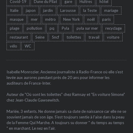
Covid-19
Dune du Pilat
gare
Huîtres
hôtel
Italie
japon
jardin
Larousse
la Teste
mariage
masque
mer
métro
New York
noêl
paris
plage
pollution
pq
Pyla
pyla sur mer
recyclage
restaurant
Seine
Sncf
toilettes
travail
voiture
vélo
WC
Isabelle Monrozier. Ancienne journaliste à Radio-France où elle s'est
levée aux aurores pendant près de 20 ans pour informer les
auditeurs de France-Inter.
Auteur de "Où sont les toilettes" chez Ramsay et "En voiture Simone"
chez Jean-Claude Gawsewitch.
Mariée, 3 enfants. Ne donne jamais sa date de naissance car elle ne se
souvient jamais de son âge. S'est toujours sentie à l'aise dans la peau
de la Femme Qui Marche. A toujours su donner " du temps au temps
" en marchant. Le nez en l'air.