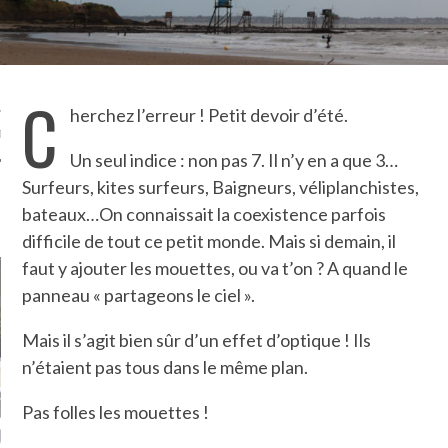
TLE ARCACHON
TO
C
herchez l’erreur ! Petit devoir d’été.
T
Un seul indice : non pas 7. Il n’y en a que 3…
Surfeurs, kites surfeurs, Baigneurs, véliplanchistes,
bateaux…On connaissait la coexistence parfois
LA PHOTO
difficile de tout ce petit monde. Mais si demain, il
faut y ajouter les mouettes, ou va t’on ? A quand le
panneau « partageons le ciel ».
Mais il s’agit bien sûr d’un effet d’optique ! Ils
n’étaient pas tous dans le même plan.
Pas folles les mouettes !
ETS ATTACHÉS À LA
UN GRONDIN FOURRÉ AUX
UN