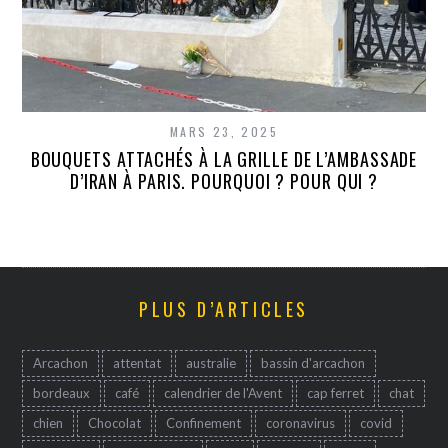
MARS 23, 2025
BOUQUETS ATTACHÉS À LA GRILLE DE L’AMBASSADE
D’IRAN À PARIS. POURQUOI ? POUR QUI ?
PLUS D’ARTICLES
Arcachon
attentat
australie
bassin d'arcachon
bordeaux
café
calendrier de l'Avent
cap ferret
chat
chien
Chocolat
Confinement
coronavirus
covid