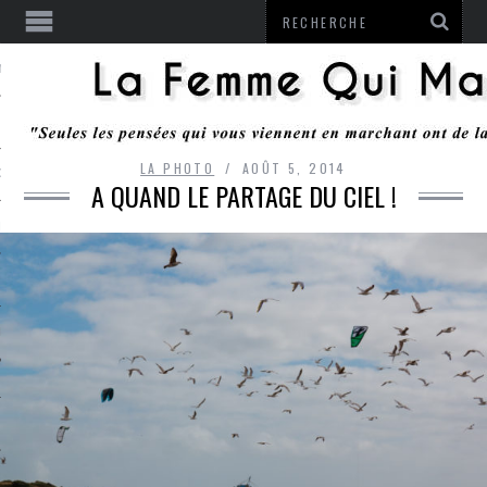
ENTENDU
LA PHOTO
AOÛT 5, 2014
 OU RESTER
A QUAND LE PARTAGE DU CIEL !
TE
ITS
ITATION
L
LE MONROZIER