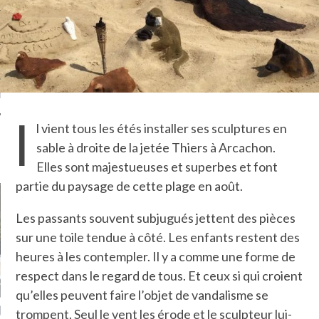
TLE ARCACHON
TO
T
I
l vient tous les étés installer ses sculptures en
sable à droite de la jetée Thiers à Arcachon.
LA PHOTO
Elles sont majestueuses et superbes et font
partie du paysage de cette plage en août.
Les passants souvent subjugués jettent des pièces
sur une toile tendue à côté. Les enfants restent des
heures à les contempler. Il y a comme une forme de
respect dans le regard de tous. Et ceux si qui croient
qu’elles peuvent faire l’objet de vandalisme se
ETS ATTACHÉS À LA
UN GRONDIN FOURRÉ AUX
UN
trompent. Seul le vent les érode et le sculpteur lui-