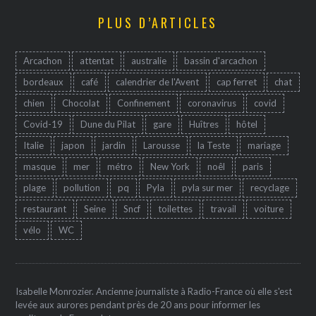
PLUS D’ARTICLES
Arcachon
attentat
australie
bassin d'arcachon
bordeaux
café
calendrier de l'Avent
cap ferret
chat
chien
Chocolat
Confinement
coronavirus
covid
Covid-19
Dune du Pilat
gare
Huîtres
hôtel
Italie
japon
jardin
Larousse
la Teste
mariage
masque
mer
métro
New York
noêl
paris
plage
pollution
pq
Pyla
pyla sur mer
recyclage
restaurant
Seine
Sncf
toilettes
travail
voiture
vélo
WC
Isabelle Monrozier. Ancienne journaliste à Radio-France où elle s'est
levée aux aurores pendant près de 20 ans pour informer les