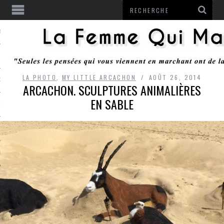
ENTENDU
LA PHOTO
,
MY LITTLE ARCACHON
AOÛT 26, 2014
 OU RESTER
ARCACHON. SCULPTURES ANIMALIÈRES
EN SABLE
TE
ITS
ITATION
L
LE MONROZIER