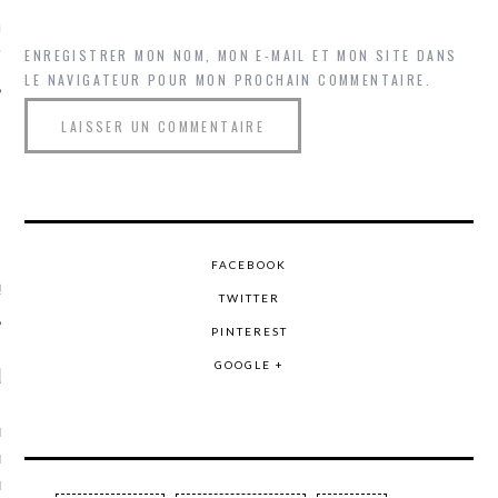
ue sur
la-femme-qui-
fr
ENREGISTRER MON NOM, MON E-MAIL ET MON SITE DANS
LE NAVIGATEUR POUR MON PROCHAIN COMMENTAIRE.
TROUVEZ MOI SUR
TWITTER
FACEBOOK
de @Isa_Monrozier
TWITTER
PINTEREST
GOOGLE +
LITTLE ARCACHON
, je t'aime, my little bassin
on".
u m'aimes comment ? "