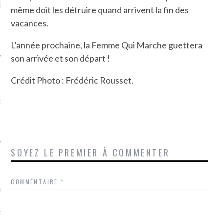
LE DE L’AMBASSADE
CHAMPIGNONS ET AUX
D
même doit les détruire quand arrivent la fin des
N À PARIS. POURQUOI
LARDONS DANS LA HALLE
? POUR QUI ?
DE DAX. ET POURQUOI PAS
vacances.
?
L’année prochaine, la Femme Qui Marche guettera
son arrivée et son départ !
Crédit Photo : Frédéric Rousset.
UVEZ MES DERNIERS
CLES SUR FACEBOOK
SOYEZ LE PREMIER À COMMENTER
FEMME QUI MARCHE
COMMENTAIRE
*
mps
journaliste à France
’ai toujours aimé marcher.
errain conquis mais en