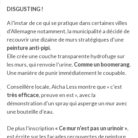
LE DE L’AMBASSADE
CHAMPIGNONS ET AUX
D
N À PARIS. POURQUOI
LARDONS DANS LA HALLE
DISGUSTING !
? POUR QUI ?
DE DAX. ET POURQUOI PAS
?
A l’instar de ce qui se pratique dans certaines villes
d’Allemagne notamment, la municipalité a décidé de
recouvrir une dizaine de murs stratégiques d’une
peinture
anti-pipi.
Elle crée une couche transparente hydrofuge sur
UVEZ MES DERNIERS
CLES SUR FACEBOOK
les murs, qui renvoie l’urine.
Comme un boomerang
.
Une manière de punir immédiatement le coupable.
Conseillère locale, Aicha Less montre que « c’est
très efficace
, preuve en est », avec la
démonstration d’un spray qui asperge un mur avec
FEMME QUI MARCHE
une bouteille d’eau.
mps
journaliste à France
’ai toujours aimé marcher.
De plus l’inscription
« Ce mur n’est pas un urinoir »
,
errain conquis mais en
est écrite sur les façades recouvertes de peinture.