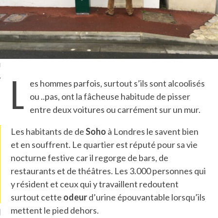
TLE ARCACHON
TO
T
L
es hommes parfois, surtout s’ils sont alcoolisés
ou ..pas, ont la fâcheuse habitude de pisser
LA PHOTO
entre deux voitures ou carrément sur un mur.
Les habitants de de
Soho
à Londres le savent bien
et en souffrent. Le quartier est réputé pour sa vie
nocturne festive car il regorge de bars, de
restaurants et de théâtres. Les 3.000 personnes qui
y résident et ceux qui y travaillent redoutent
surtout cette
odeur
d’urine épouvantable lorsqu’ils
mettent le pied dehors.
ETS ATTACHÉS À LA
UN GRONDIN FOURRÉ AUX
UN