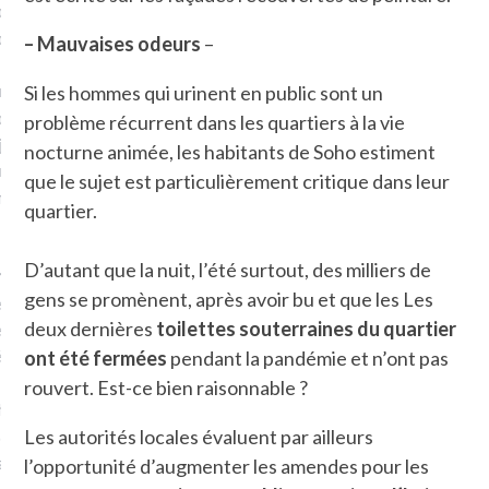
plat. Je ne suis pas une
arfaite.
– Mauvaises odeurs
–
fle, je le garde pour ce
Si les hommes qui urinent en public sont un
is, je sens, j’entends, je
problème récurrent dans les quartiers à la vie
je goûte et ceux que je
nocturne animée, les habitants de Soho estiment
e ! Marcheuse des villes,
que le sujet est particulièrement critique dans leur
ps, des ruines et des
quartier.
D’autant que la nuit, l’été surtout, des milliers de
e qui Marche
: pousseuse
gens se promènent, après avoir bu et que les Les
, cochère ou pas. Mais
deux dernières
toilettes souterraines du quartier
ux, pas d’interdit. Vélo,
étro, bateau…
ont été fermées
pendant la pandémie et n’ont pas
rouvert. Est-ce bien raisonnable ?
e incite à un autre regard
 autre curiosité. C’est un
Les autorités locales évaluent par ailleurs
prit.
l’opportunité d’augmenter les amendes pour les