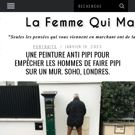
ENTENDU
PORTRAITS
JANVIER 19, 2023
 OU RESTER
UNE PEINTURE ANTI PIPI POUR
EMPÊCHER LES HOMMES DE FAIRE PIPI
TE
SUR UN MUR. SOHO, LONDRES.
ITS
ITATION
L
LE MONROZIER