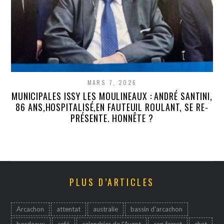
MARS 7, 2026
MUNICIPALES ISSY LES MOULINEAUX : ANDRÉ SANTINI,
86 ANS,HOSPITALISÉ,EN FAUTEUIL ROULANT, SE RE-
PRÉSENTE. HONNÊTE ?
PLUS D’ARTICLES
Arcachon
attentat
australie
bassin d'arcachon
bordeaux
café
calendrier de l'Avent
cap ferret
chat