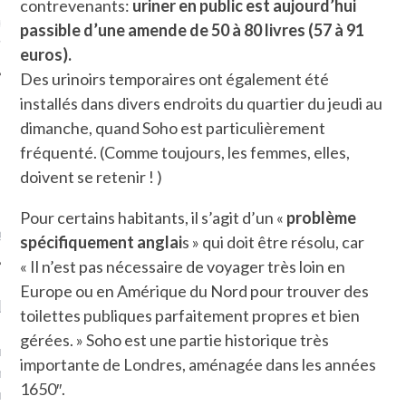
contrevenants:
uriner en public est aujourd’hui
ue sur
la-femme-qui-
passible d’une amende de 50 à 80 livres (57 à 91
fr
euros).
Des urinoirs temporaires ont également été
installés dans divers endroits du quartier du jeudi au
dimanche, quand Soho est particulièrement
fréquenté. (Comme toujours, les femmes, elles,
TROUVEZ MOI SUR
doivent se retenir ! )
TWITTER
Pour certains habitants, il s’agit d’un «
problème
de @Isa_Monrozier
spécifiquement anglai
s » qui doit être résolu, car
« Il n’est pas nécessaire de voyager très loin en
Europe ou en Amérique du Nord pour trouver des
LITTLE ARCACHON
toilettes publiques parfaitement propres et bien
gérées. » Soho est une partie historique très
, je t'aime, my little bassin
importante de Londres, aménagée dans les années
on".
1650″.
u m'aimes comment ? "