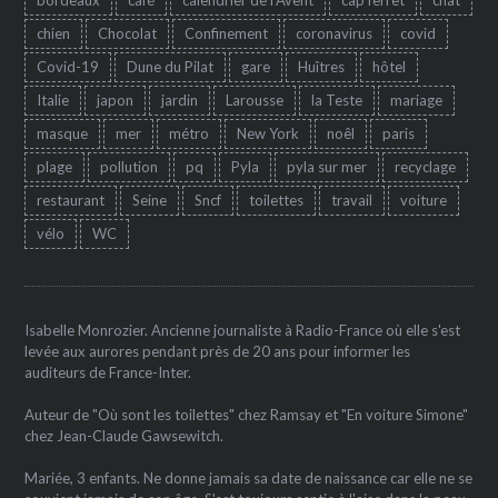
chien
Chocolat
Confinement
coronavirus
covid
Covid-19
Dune du Pilat
gare
Huîtres
hôtel
Italie
japon
jardin
Larousse
la Teste
mariage
masque
mer
métro
New York
noêl
paris
plage
pollution
pq
Pyla
pyla sur mer
recyclage
restaurant
Seine
Sncf
toilettes
travail
voiture
vélo
WC
Isabelle Monrozier. Ancienne journaliste à Radio-France où elle s'est
levée aux aurores pendant près de 20 ans pour informer les
auditeurs de France-Inter.
Auteur de "Où sont les toilettes" chez Ramsay et "En voiture Simone"
chez Jean-Claude Gawsewitch.
Mariée, 3 enfants. Ne donne jamais sa date de naissance car elle ne se