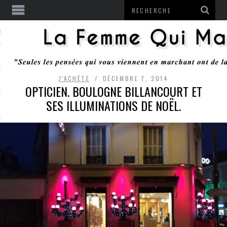
ENTENDU
J'ACHÈTE
DÉCEMBRE 7, 2014
 OU RESTER
OPTICIEN. BOULOGNE BILLANCOURT ET
SES ILLUMINATIONS DE NOËL.
TE
ITS
ITATION
L
LE MONROZIER