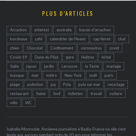
PLUS D’ARTICLES
Arcachon
attentat
australie
bassin d'arcachon
bordeaux
café
calendrier de l'Avent
cap ferret
chat
chien
Chocolat
Confinement
coronavirus
covid
Covid-19
Dune du Pilat
gare
Huîtres
hôtel
Italie
japon
jardin
Larousse
la Teste
mariage
masque
mer
métro
New York
noêl
paris
plage
pollution
pq
Pyla
pyla sur mer
recyclage
restaurant
Seine
Sncf
toilettes
travail
voiture
vélo
WC
Isabelle Monrozier. Ancienne journaliste à Radio-France où elle s'est
levée aux aurores pendant près de 20 ans pour informer les