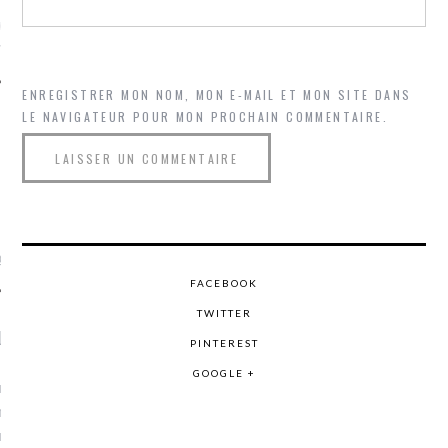
ue sur
la-femme-qui-
fr
ENREGISTRER MON NOM, MON E-MAIL ET MON SITE DANS
LE NAVIGATEUR POUR MON PROCHAIN COMMENTAIRE.
TROUVEZ MOI SUR
TWITTER
de @Isa_Monrozier
FACEBOOK
TWITTER
LITTLE ARCACHON
PINTEREST
GOOGLE +
, je t'aime, my little bassin
on".
u m'aimes comment ? "