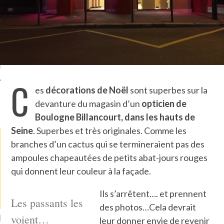
TLE ARCACHON
TO
T
C
es
décorations de Noël
sont superbes sur la
devanture du magasin d’un
opticien de
LA PHOTO
Boulogne Billancourt, dans les hauts de
Seine
. Superbes et très originales. Comme les
branches d’un cactus qui se termineraient pas des
ampoules chapeautées de petits abat-jours rouges
qui donnent leur couleur à la façade.
Ils s’arrêtent…. et prennent
Les passants les
des photos…Cela devrait
ETS ATTACHÉS À LA
voient…
UN GRONDIN FOURRÉ AUX
UN
leur donner envie de revenir