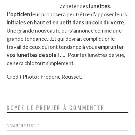
LE DE L’AMBASSADE
CHAMPIGNONS ET AUX
D
acheter des
lunettes
.
N À PARIS. POURQUOI
LARDONS DANS LA HALLE
? POUR QUI ?
DE DAX. ET POURQUOI PAS
L’
opticien
leur proposera peut-être d’apposer leurs
?
initiales en haut et en petit dans un coin du verre
.
Une grande nouveauté qui s’annonce comme une
grande tendance…Et qui devrait compliquer le
travail de ceux qui ont tendance à vous
emprunter
vos lunettes de
soleil
….! Pour les lunettes de vue,
UVEZ MES DERNIERS
CLES SUR FACEBOOK
ce sera chic tout simplement.
Crédit Photo : Frédéric Rousset.
FEMME QUI MARCHE
SOYEZ LE PREMIER À COMMENTER
mps
journaliste à France
’ai toujours aimé marcher.
COMMENTAIRE
*
errain conquis mais en