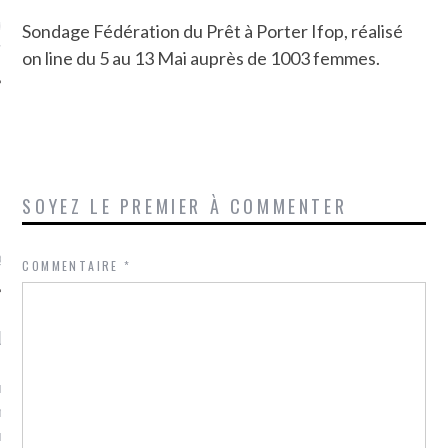
ue sur
la-femme-qui-
Sondage Fédération du Prêt à Porter Ifop, réalisé
fr
on line du 5 au 13 Mai auprès de 1003 femmes.
TROUVEZ MOI SUR
SOYEZ LE PREMIER À COMMENTER
TWITTER
de @Isa_Monrozier
COMMENTAIRE
*
LITTLE ARCACHON
, je t'aime, my little bassin
on".
u m'aimes comment ? "