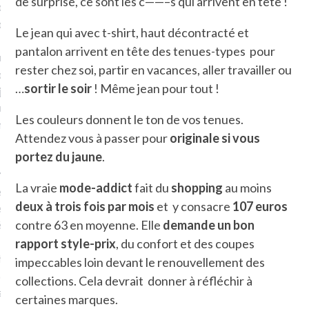
de surprise, ce sont les c——–s qui arrivent en tête !
plat. Je ne suis pas une
arfaite.
Le jean qui avec t-shirt, haut décontracté et
pantalon arrivent en tête des tenues-types pour
fle, je le garde pour ce
rester chez soi, partir en vacances, aller travailler ou
is, je sens, j’entends, je
…
sortir le soir
! Même jean pour tout !
je goûte et ceux que je
e ! Marcheuse des villes,
Les couleurs donnent le ton de vos tenues.
ps, des ruines et des
Attendez vous à passer pour
originale si vous
portez du jaune
.
e qui Marche
: pousseuse
La vraie
mode-addict
fait du
shopping
au moins
, cochère ou pas. Mais
deux à trois fois par mois
et y consacre
107 euros
ux, pas d’interdit. Vélo,
contre 63 en moyenne. Elle
demande un bon
étro, bateau…
rapport style-prix
, du confort et des coupes
e incite à un autre regard
impeccables loin devant le renouvellement des
 autre curiosité. C’est un
collections. Cela devrait donner à réfléchir à
prit.
certaines marques.