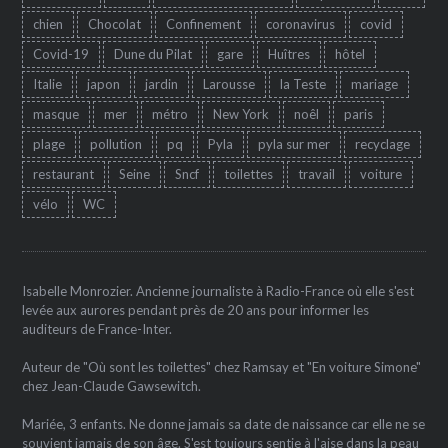
chien
Chocolat
Confinement
coronavirus
covid
Covid-19
Dune du Pilat
gare
Huîtres
hôtel
Italie
japon
jardin
Larousse
la Teste
mariage
masque
mer
métro
New York
noêl
paris
plage
pollution
pq
Pyla
pyla sur mer
recyclage
restaurant
Seine
Sncf
toilettes
travail
voiture
vélo
WC
Isabelle Monrozier. Ancienne journaliste à Radio-France où elle s'est
levée aux aurores pendant près de 20 ans pour informer les
auditeurs de France-Inter.
Auteur de "Où sont les toilettes" chez Ramsay et "En voiture Simone"
chez Jean-Claude Gawsewitch.
Mariée, 3 enfants. Ne donne jamais sa date de naissance car elle ne se
souvient jamais de son âge. S'est toujours sentie à l'aise dans la peau