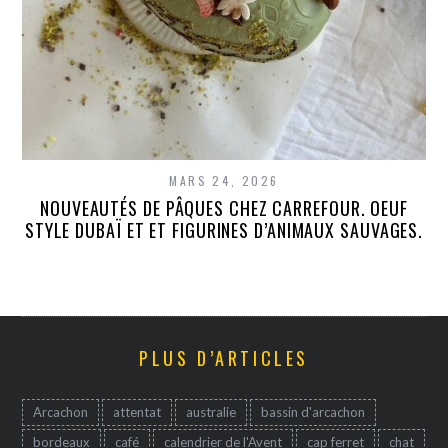
MARS 24, 2026
NOUVEAUTÉS DE PÂQUES CHEZ CARREFOUR. OEUF
STYLE DUBAÏ ET ET FIGURINES D’ANIMAUX SAUVAGES.
PLUS D’ARTICLES
Arcachon
attentat
australie
bassin d'arcachon
bordeaux
café
calendrier de l'Avent
cap ferret
chat