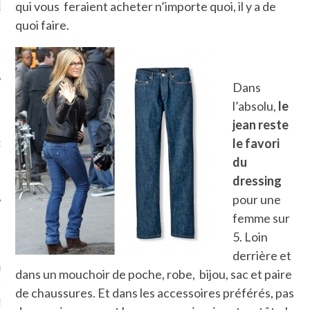
LE DE L’AMBASSADE
CHAMPIGNONS ET AUX
D
qui vous feraient acheter n’importe quoi, il y a de
N À PARIS. POURQUOI
LARDONS DANS LA HALLE
quoi faire.
? POUR QUI ?
DE DAX. ET POURQUOI PAS
?
Dans
l’absolu,
le
jean reste
UVEZ MES DERNIERS
CLES SUR FACEBOOK
le favori
du
dressing
pour une
femme sur
FEMME QUI MARCHE
5. Loin
derrière et
mps
journaliste à France
dans un mouchoir de poche, robe, bijou, sac et paire
’ai toujours aimé marcher.
de chaussures. Et dans les accessoires préférés, pas
errain conquis mais en