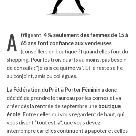
TLE ARCACHON
TO
A
ffligeant.
4 % seulement des femmes de 15 à
T
65 ans font confiance aux vendeuses
(conseillers en boutique ?) quand elles font du
shopping. Pour les trois quarts au moins, pas besoin
LA PHOTO
de conseils : “je sais ce qui me va”. Et le reste se fie
au conjoint, amis ou collègues.
La Fédération du Prêt à Porter Féminin
a donc
décidé de prendre le taureau par les cornes et va
créer dès la rentrée de septembre une
boutique
école
. Entre celles qui vous regardent de haut, qui
vous disent “tout est là”, que vous devez
interrompre car elles continuent à papoter et celles
ETS ATTACHÉS À LA
UN GRONDIN FOURRÉ AUX
UN