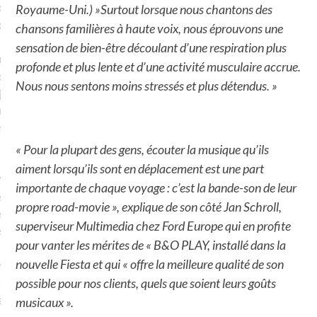
plat. Je ne suis pas une
Royaume-Uni.) »Surtout lorsque nous chantons des
arfaite.
chansons familières à haute voix, nous éprouvons une
sensation de bien-être découlant d’une respiration plus
fle, je le garde pour ce
profonde et plus lente et d’une activité musculaire accrue.
is, je sens, j’entends, je
Nous nous sentons moins stressés et plus détendus. »
je goûte et ceux que je
e ! Marcheuse des villes,
ps, des ruines et des
« Pour la plupart des gens, écouter la musique qu’ils
aiment lorsqu’ils sont en déplacement est une part
e qui Marche
: pousseuse
importante de chaque voyage : c’est la bande-son de leur
, cochère ou pas. Mais
propre road-movie », explique de son côté Jan Schroll,
ux, pas d’interdit. Vélo,
superviseur Multimedia chez Ford Europe qui en profite
étro, bateau…
pour vanter les mérites de « B&O PLAY, installé dans la
nouvelle Fiesta et qui « offre la meilleure qualité de son
e incite à un autre regard
 autre curiosité. C’est un
possible pour nos clients, quels que soient leurs goûts
prit.
musicaux ».