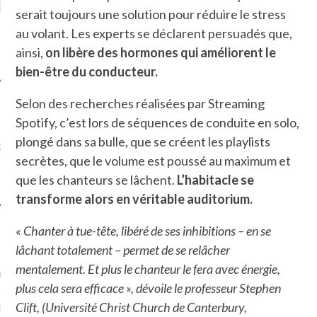
LE DE L’AMBASSADE
CHAMPIGNONS ET AUX
D
serait toujours une solution pour réduire le stress
N À PARIS. POURQUOI
LARDONS DANS LA HALLE
? POUR QUI ?
DE DAX. ET POURQUOI PAS
au volant. Les experts se déclarent persuadés que,
?
ainsi,
on libère des hormones qui améliorent le
bien-être du conducteur.
Selon des recherches réalisées par Streaming
Spotify, c’est lors de séquences de conduite en solo,
UVEZ MES DERNIERS
plongé dans sa bulle, que se créent les playlists
CLES SUR FACEBOOK
secrètes, que le volume est poussé au maximum et
que les chanteurs se lâchent.
L’habitacle se
transforme alors en véritable auditorium.
« Chanter à tue-tête, libéré de ses inhibitions – en se
FEMME QUI MARCHE
lâchant totalement – permet de se relâcher
mentalement. Et plus le chanteur le fera avec énergie,
mps
journaliste à France
plus cela sera efficace », dévoile le professeur Stephen
’ai toujours aimé marcher.
Clift, (Université Christ Church de Canterbury,
errain conquis mais en