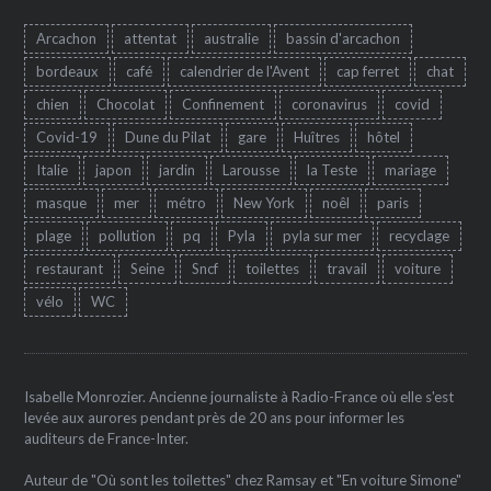
Arcachon
attentat
australie
bassin d'arcachon
bordeaux
café
calendrier de l'Avent
cap ferret
chat
chien
Chocolat
Confinement
coronavirus
covid
Covid-19
Dune du Pilat
gare
Huîtres
hôtel
Italie
japon
jardin
Larousse
la Teste
mariage
masque
mer
métro
New York
noêl
paris
plage
pollution
pq
Pyla
pyla sur mer
recyclage
restaurant
Seine
Sncf
toilettes
travail
voiture
vélo
WC
Isabelle Monrozier. Ancienne journaliste à Radio-France où elle s'est
levée aux aurores pendant près de 20 ans pour informer les
auditeurs de France-Inter.
Auteur de "Où sont les toilettes" chez Ramsay et "En voiture Simone"