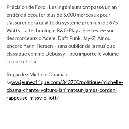
Précision de Ford : Les ingénieurs ont passé un an
ue sur
la-femme-qui-
fr
entière à écouter plus de 5.000 morceaux pour
s’assurer de la qualité du système premium de 675
Watts. La technologie B&O Play a été testée sur
des morceaux d’Adele, Daft Punk, Jay-Z, Air ou
encore Yann Tiersen – sans oublier de la musique
classique comme Debussy – peu importe le volume
TROUVEZ MOI SUR
TWITTER
sonore choisi.
de @Isa_Monrozier
Regardez Michèle Obamah.
w
ww.jeuneafrique.com/343700/politique/michelle-
obama-chante-voiture-lanimateur-james-corden-
LITTLE ARCACHON
rappeuse-missy-elliott
/
, je t'aime, my little bassin
on".
u m'aimes comment ? "