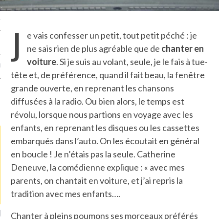
TLE ARCACHON
J
e vais confesser un petit, tout petit péché : je
TO
ne sais rien de plus agréable que de
chanter en
voiture
. Si je suis au volant, seule, je le fais à tue-
T
tête et, de préférence, quand il fait beau, la fenêtre
grande ouverte, en reprenant les chansons
diffusées à la radio. Ou bien alors, le temps est
LA PHOTO
révolu, lorsque nous partions en voyage avec les
enfants, en reprenant les disques ou les cassettes
embarqués dans l’auto. On les écoutait en général
en boucle ! Je n’étais pas la seule. Catherine
Deneuve, la comédienne explique : « avec mes
parents, on chantait en voiture, et j’ai repris la
tradition avec mes enfants….
ETS ATTACHÉS À LA
UN GRONDIN FOURRÉ AUX
UN
Chanter à pleins poumons ses morceaux préférés