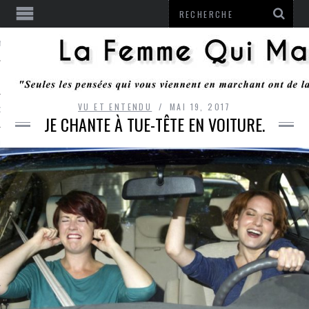
ENTENDU
VU ET ENTENDU
MAI 19, 2017
 OU RESTER
JE CHANTE À TUE-TÊTE EN VOITURE.
TE
ITS
ITATION
L
LE MONROZIER