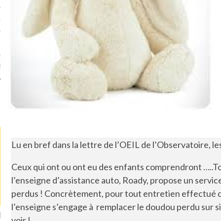
TLE ARCACHON
TO
T
LA PHOTO
Lu en bref dans la lettre de l’OEIL de l’Observatoire, le
Ceux qui ont ou ont eu des enfants comprendront …..To
l’enseigne d’assistance auto, Roady, propose un servi
perdus ! Concrètement, pour tout entretien effectué d
l’enseigne s’engage à remplacer le doudou perdu sur si
ETS ATTACHÉS À LA
UN GRONDIN FOURRÉ AUX
UN
voir !