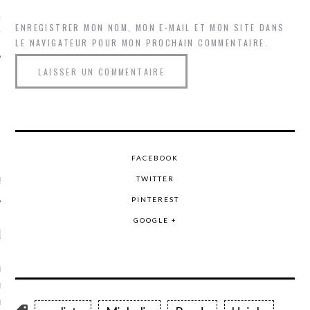
ue sur
la-femme-qui-
ENREGISTRER MON NOM, MON E-MAIL ET MON SITE DANS
fr
LE NAVIGATEUR POUR MON PROCHAIN COMMENTAIRE.
TROUVEZ MOI SUR
TWITTER
FACEBOOK
de @Isa_Monrozier
TWITTER
PINTEREST
GOOGLE +
LITTLE ARCACHON
, je t'aime, my little bassin
on".
u m'aimes comment ? "