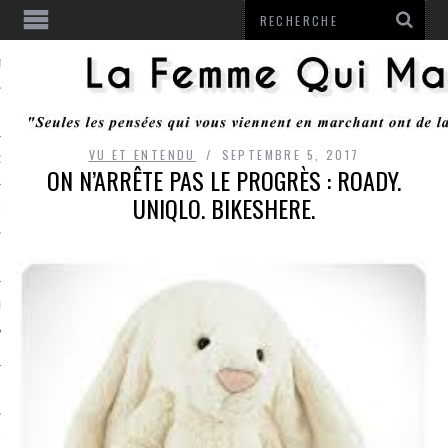
ENTENDU
VU ET ENTENDU
SEPTEMBRE 5, 2017
 OU RESTER
ON N’ARRÊTE PAS LE PROGRÈS : ROADY.
UNIQLO. BIKESHERE.
TE
ITS
ITATION
L
LE MONROZIER