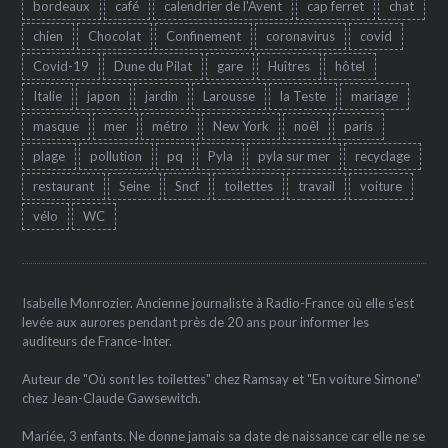
bordeaux
café
calendrier de l'Avent
cap ferret
chat
chien
Chocolat
Confinement
coronavirus
covid
Covid-19
Dune du Pilat
gare
Huîtres
hôtel
Italie
japon
jardin
Larousse
la Teste
mariage
masque
mer
métro
New York
noêl
paris
plage
pollution
pq
Pyla
pyla sur mer
recyclage
restaurant
Seine
Sncf
toilettes
travail
voiture
vélo
WC
Isabelle Monrozier. Ancienne journaliste à Radio-France où elle s'est
levée aux aurores pendant près de 20 ans pour informer les
auditeurs de France-Inter.
Auteur de "Où sont les toilettes" chez Ramsay et "En voiture Simone"
chez Jean-Claude Gawsewitch.
Mariée, 3 enfants. Ne donne jamais sa date de naissance car elle ne se