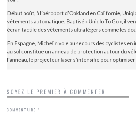
LE DE L’AMBASSADE
CHAMPIGNONS ET AUX
D
N À PARIS. POURQUOI
LARDONS DANS LA HALLE
Début août, à l’aéroport d’Oakland en Californie, Uniql
? POUR QUI ?
DE DAX. ET POURQUOI PAS
?
vêtements automatique. Baptisé « Uniqlo To Go », il ve
écran tactile des vêtements ultra légers comme les d
En Espagne, Michelin vole au secours des cyclistes en
au sol constitue un anneau de protection autour du vél
UVEZ MES DERNIERS
l’anneau, le projecteur laser s’intensifie pour optimiser l
CLES SUR FACEBOOK
SOYEZ LE PREMIER À COMMENTER
FEMME QUI MARCHE
COMMENTAIRE
*
mps
journaliste à France
’ai toujours aimé marcher.
errain conquis mais en