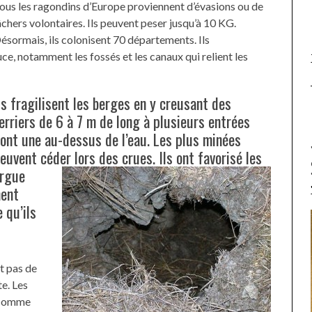
ous les ragondins d’Europe proviennent d’évasions ou de
âchers volontaires. Ils peuvent peser jusqu’à 10 KG.
ésormais, ils colonisent 70 départements. Ils
ce, notamment les fossés et les canaux qui relient les
ls fragilisent les berges en y creusant des
erriers de 6 à 7 m de long à plusieurs entrées
ont une au-dessus de l’eau. Les plus minées
euvent céder lors des crues.
Ils ont favorisé les
argue
ment
 qu’ils
nt pas de
te. Les
s comme