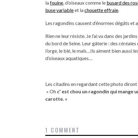
la
fouine
, d’oiseaux comme le
busard des ro
buse variable
et la
chouette effraie
.
Les ragondins causent d’énormes dégâts et a
Rien ne leur résiste. Je l’ai vu dans des jardin
du bord de Seine. Leur gâterie : des céréal
l’orge, le blé, le maïs…Ils aiment bien aussi le
d’oiseaux aquatiques…
Les citadins en regardant cette photo diront
» Oh
c’ est chou un ragondin qui mange u
carotte. »
1 COMMENT