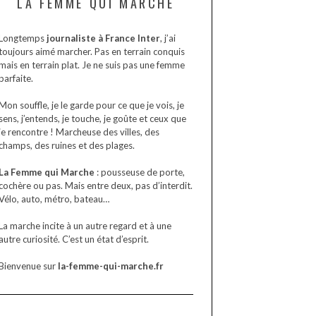
LA FEMME QUI MARCHE
Longtemps
journaliste à France Inter
, j’ai
toujours aimé marcher. Pas en terrain conquis
mais en terrain plat. Je ne suis pas une femme
parfaite.
Mon souffle, je le garde pour ce que je vois, je
sens, j’entends, je touche, je goûte et ceux que
je rencontre ! Marcheuse des villes, des
champs, des ruines et des plages.
La Femme qui Marche
: pousseuse de porte,
cochère ou pas. Mais entre deux, pas d’interdit.
Vélo, auto, métro, bateau…
La marche incite à un autre regard et à une
autre curiosité. C’est un état d’esprit.
Bienvenue sur
la-femme-qui-marche.fr