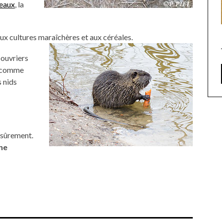
seaux
, la
ux cultures maraîchères et aux céréales.
s ouvriers
es comme
s nids
 sûrement.
ne