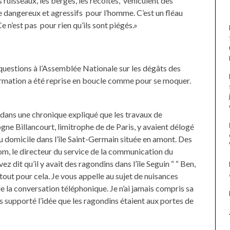
 ruisseaux, les berges, les récoltes, véhiculent des
re dangereux et agressifs pour l’homme. C’est un fléau
n’est pas pour rien qu’ils sont piégés.»
questions à l’Assemblée Nationale sur les dégâts des
nformation a été reprise en boucle comme pour se moquer.
s dans une chronique expliqué que les travaux de
ogne Billancourt, limitrophe de de Paris, y avaient délogé
 domicile dans l’île Saint-Germain située en amont. Des
om, le directeur du service de la communication du
ez dit qu’il y avait des ragondins dans l’île Seguin “ “ Ben,
tout pour cela. Je vous appelle au sujet de nuisances
de la conversation téléphonique. Je n’ai jamais compris sa
pas supporté l’idée que les ragondins étaient aux portes de