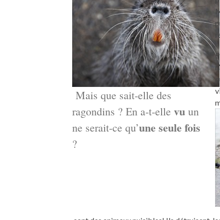
M
p
r
UNE MOUE
E
DE LA VI
n
q
v
Mais que sait-elle des
m
vu
ragondins ? En a-t-elle
un
une seule fois
ne serait-ce qu’
?