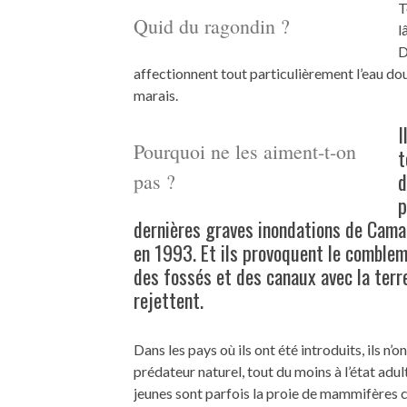
T
Quid du ragondin ?
l
D
affectionnent tout particulièrement l’eau dou
marais.
I
Pourquoi ne les aiment-t-on
t
d
pas ?
p
dernières graves inondations de Cam
en 1993. Et ils provoquent le comble
des fossés et des canaux avec la terre
rejettent.
Dans les pays où ils ont été introduits, ils n’o
prédateur naturel, tout du moins à l’état adul
jeunes sont parfois la proie de mammifère