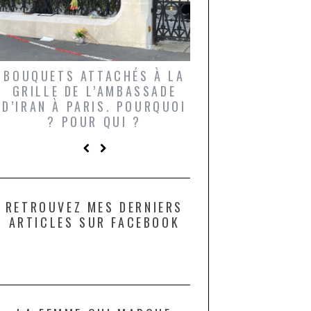
UN GRONDIN FOURRÉ AUX
UNE MOUETTE SU
CHAMPIGNONS ET AUX
DE LA VIERGE À 
LARDONS DANS LA HALLE
DE DAX. ET POURQUOI PAS
?
RETROUVEZ MES DERNIERS
ARTICLES SUR FACEBOOK