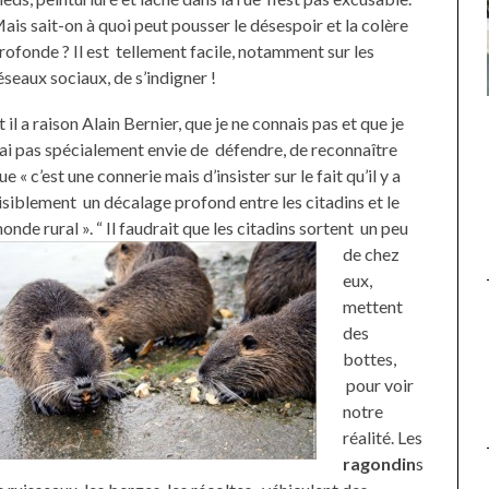
ais sait-on à quoi peut pousser le désespoir et la colère
rofonde ? Il est tellement facile, notamment sur les
éseaux sociaux, de s’indigner !
TTE SUR LA TÊTE
BOUQUETS ATTACHÉS À LA
t il a raison Alain Bernier, que je ne connais pas et que je
ERGE À BIARRITZ.
GRILLE DE L’AMBASSADE
’ai pas spécialement envie de défendre, de reconnaître
D’IRAN À PARIS. POURQUOI
ue « c’est une connerie mais d’insister sur le fait qu’il y a
? POUR QUI ?
isiblement un décalage profond entre les citadins et le
onde rural ».
“ Il faudrait que les citadins sortent un peu
de chez
eux,
mettent
des
bottes,
pour voir
notre
réalité. Les
ragondin
s