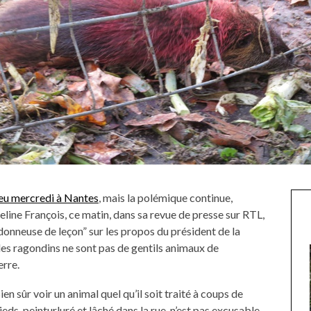
ieu mercredi à Nantes
, mais la polémique continue,
line François, ce matin, dans sa revue de presse sur RTL,
 donneuse de leçon” sur les propos du président de la
s ragondins ne sont pas de gentils animaux de
erre.
ien sûr voir un animal quel qu’il soit traité à coups de
ieds, peinturluré et lâché dans la rue n’est pas excusable.