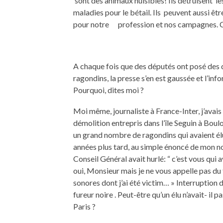
sont des animaux nuisibles! Ils détruisent les
maladies pour le bétail. Ils peuvent aussi êt
pour notre profession et nos campagnes. Ce 
A chaque fois que des députés ont posé des 
ragondins, la presse s’en est gaussée et l’i
Pourquoi, dites moi ?
Moi même, journaliste à France-Inter, j’avai
démolition entrepris dans l’île Seguin à Boul
un grand nombre de ragondins qui avaient élu
années plus tard, au simple énoncé de mon n
Conseil Général avait hurlé: “ c’est vous qui av
oui, Monsieur mais je ne vous appelle pas du 
sonores dont j’ai été victim… » Interruption 
fureur noire . Peut-être qu’un élu n’avait- il 
Paris ?