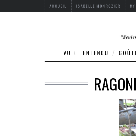
ACCUEIL
ISABELLE MONROZIER
MY
VU ET ENTENDU
GOÛT
RAGOND