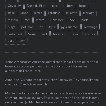
Covid-19
Dune du Pilat
gare
Huîtres
hôtel
Italie
japon
jardin
Larousse
la Teste
mariage
masque
mer
métro
New York
noêl
paris
plage
pollution
pq
Pyla
pyla sur mer
recyclage
restaurant
Seine
Sncf
toilettes
travail
voiture
vélo
WC
Isabelle Monrozier. Ancienne journaliste à Radio-France où elle s'est
levée aux aurores pendant près de 20 ans pour informer les
auditeurs de France-Inter.
Auteur de "Où sont les toilettes" chez Ramsay et "En voiture Simone"
chez Jean-Claude Gawsewitch.
Mariée, 3 enfants. Ne donne jamais sa date de naissance car elle ne se
souvient jamais de son âge. S'est toujours sentie à l'aise dans la peau
de la Femme Qui Marche. A toujours su donner " du temps au temps