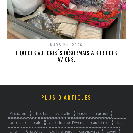
MARS 24, 2026
LIQUIDES AUTORISÉS DÉSORMAIS À BORD DES
AVIONS.
PLUS D’ARTICLES
Arcachon
attentat
australie
bassin d'arcachon
bordeaux
café
calendrier de l'Avent
cap ferret
chat
chien
Chocolat
Confinement
coronavirus
covid