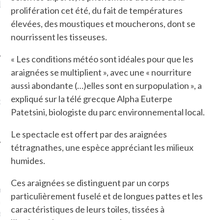
LE DE L’AMBASSADE
CHAMPIGNONS ET AUX
D
prolifération cet été, du fait de températures
N À PARIS. POURQUOI
LARDONS DANS LA HALLE
? POUR QUI ?
DE DAX. ET POURQUOI PAS
élevées, des moustiques et moucherons, dont se
?
nourrissent les tisseuses.
« Les conditions météo sont idéales pour que les
araignées se multiplient », avec une « nourriture
aussi abondante (…)elles sont en surpopulation », a
UVEZ MES DERNIERS
expliqué sur la télé grecque Alpha Euterpe
CLES SUR FACEBOOK
Patetsini, biologiste du parc environnemental local.
Le spectacle est offert par des araignées
tétragnathes, une espèce appréciant les milieux
humides.
FEMME QUI MARCHE
Ces araignées se distinguent par un corps
mps
journaliste à France
particulièrement fuselé et de longues pattes et les
’ai toujours aimé marcher.
caractéristiques de leurs toiles, tissées à
errain conquis mais en