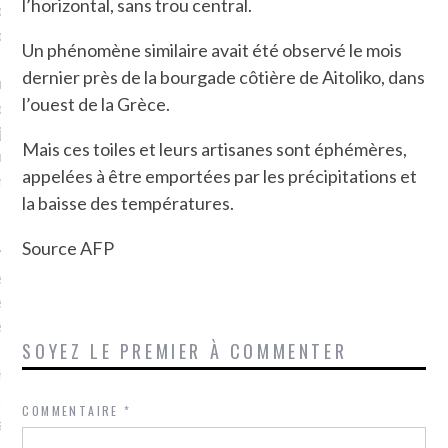
l’horizontal, sans trou central.
plat. Je ne suis pas une
arfaite.
Un phénomène similaire avait été observé le mois
dernier près de la bourgade côtière de Aitoliko, dans
fle, je le garde pour ce
l’ouest de la Grèce.
is, je sens, j’entends, je
je goûte et ceux que je
Mais ces toiles et leurs artisanes sont éphémères,
e ! Marcheuse des villes,
appelées à être emportées par les précipitations et
ps, des ruines et des
la baisse des températures.
Source AFP
e qui Marche
: pousseuse
, cochère ou pas. Mais
ux, pas d’interdit. Vélo,
étro, bateau…
SOYEZ LE PREMIER À COMMENTER
e incite à un autre regard
 autre curiosité. C’est un
COMMENTAIRE
*
prit.