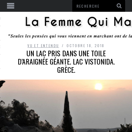
ENTENDU
VU ET ENTENDU
OCTOBRE 18, 2018
 OU RESTER
UN LAC PRIS DANS UNE TOILE
D’ARAIGNÉE GÉANTE. LAC VISTONIDA.
TE
GRÈCE.
ITS
ITATION
L
LE MONROZIER