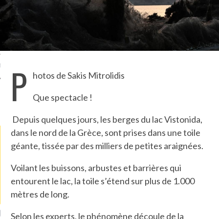
TLE ARCACHON
TO
P
T
hotos de Sakis Mitrolidis
Que spectacle !
LA PHOTO
Depuis quelques jours, les berges du lac Vistonida,
dans le nord de la Grèce, sont prises dans une toile
géante, tissée par des milliers de petites araignées.
Voilant les buissons, arbustes et barrières qui
entourent le lac, la toile s’étend sur plus de 1.000
mètres de long.
ETS ATTACHÉS À LA
UN GRONDIN FOURRÉ AUX
UN
Selon les experts, le phénomène découle de la