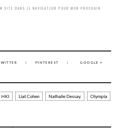
ON SITE DANS LE NAVIGATEUR POUR MON PROCHAIN
TWITTER
PINTEREST
GOOGLE +
HKI
Liat Cohen
Nathalie Dessay.
Olympia