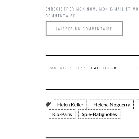
ENREGISTRER MON NOM, MON E-MAIL ET M
COMMENTAIRE.
PARTAGEZ SUR :
FACEBOOK
Helen Keller
Helena Noguerra
Rio-Paris
Spie-Batignolles