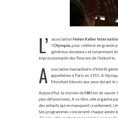
L’
association
Helen Keller Internati
l’
Olympia
, pour célébrer en grande 
généreux donateurs et notamment les r
impressionnante des fleurons de l’industrie.
A
ssociation humanitaire d’intérêt génér
appellation à Paris en 1915. A l’époqu
Mondiale blessés aux yeux durant le c
Aujourd’hui, la mission de
HKI
est de sauver l
plus défavorisées. A ce titre, elle organise p
des enfants qui en manquent cruellement. Un
Ses programmes concernent chaque année env
d’Ivoire, elle soutient un projet qui apprend