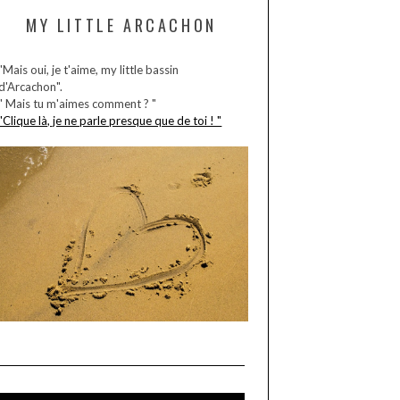
MY LITTLE ARCACHON
"Mais oui, je t'aime, my little bassin
d'Arcachon".
" Mais tu m'aimes comment ? "
"Clique là, je ne parle presque que de toi ! "