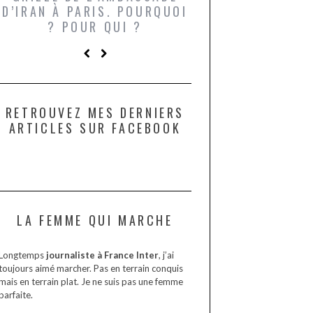
D’IRAN À PARIS. POURQUOI
LARDONS DANS 
? POUR QUI ?
DE DAX. ET POU
?
RETROUVEZ MES DERNIERS
ARTICLES SUR FACEBOOK
LA FEMME QUI MARCHE
Longtemps
journaliste à France Inter
, j’ai
toujours aimé marcher. Pas en terrain conquis
mais en terrain plat. Je ne suis pas une femme
parfaite.