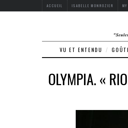
ACCUEIL
ISABELLE MONROZIER
MY
VU ET ENTENDU
GOÛT
OLYMPIA. « RI