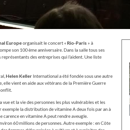
onal Europe
organisait le concert «
Rio-Paris
» à
pompe son 100 ème anniversaire. Dans la salle tous ses
eprésentants des entreprises qui l’aident. Une liste
al,
Helen Keller
International a été fondée sous une autre
e, elle vient en aide aux vétérans de la Première Guerre
onflit.
a vue et la vie des personnes les plus vulnérables et les
ar exemple la distribution de vitamine A deux fois par an à
e carence en vitamine A peut rendre aveugle.
UNE MOUETTE SUR LA TÊTE
iron 60 millions de personnes. Autre exemple : en Côte
DE LA VIERGE À BIARRITZ.
 à des femmes défavorisées à cultiver et à exploiter des