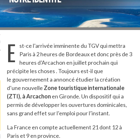
TLE ARCACHON
TO
E
T
st-ce l’arrivée imminente du TGV qui mettra
Paris à 2 heures de Bordeaux et donc près de 3
heures d’Arcachon en juillet prochain qui
LA PHOTO
précipite les choses . Toujours est-il que
le gouvernement a annoncé étudier la création
d’une nouvelle
Zone touristique internationale
(ZTI), à Arcachon
en Gironde. Un dispositif qui a
permis de développer les ouvertures dominicales,
sans grand effet sur l’emploi pour l’instant.
La France en compte actuellement 21 dont 12 à
Paris et 9 en province.
RONDIN FOURRÉ AUX
UNE MOUETTE SUR LA TÊTE
B