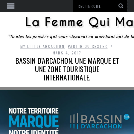
ENTENDU
MY LITTLE ARCACHON
,
PARTIR OU RESTER
 OU RESTER
MARS 4, 2017
BASSIN D’ARCACHON. UNE MARQUE ET
TE
UNE ZONE TOURISTIQUE
INTERNATIONALE.
ITS
ITATION
L
LE MONROZIER