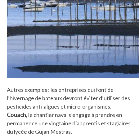
ue sur
la-femme-qui-
fr
TROUVEZ MOI SUR
TWITTER
de @Isa_Monrozier
Autres exemples : les entreprises qui font de
l’hivernage de bateaux devront éviter d’utiliser des
pesticides anti-algues et micro-organismes.
LITTLE ARCACHON
Couach
, le chantier naval s’engage à prendre en
permanence une vingtaine d’apprentis et stagiaires
, je t'aime, my little bassin
du lycée de Gujan Mestras.
on".