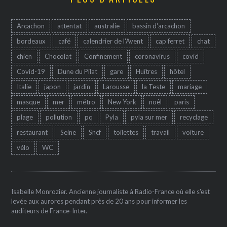
Arcachon
attentat
australie
bassin d'arcachon
bordeaux
café
calendrier de l'Avent
cap ferret
chat
chien
Chocolat
Confinement
coronavirus
covid
Covid-19
Dune du Pilat
gare
Huîtres
hôtel
Italie
japon
jardin
Larousse
la Teste
mariage
masque
mer
métro
New York
noêl
paris
plage
pollution
pq
Pyla
pyla sur mer
recyclage
restaurant
Seine
Sncf
toilettes
travail
voiture
vélo
WC
Isabelle Monrozier. Ancienne journaliste à Radio-France où elle s'est
levée aux aurores pendant près de 20 ans pour informer les
auditeurs de France-Inter.