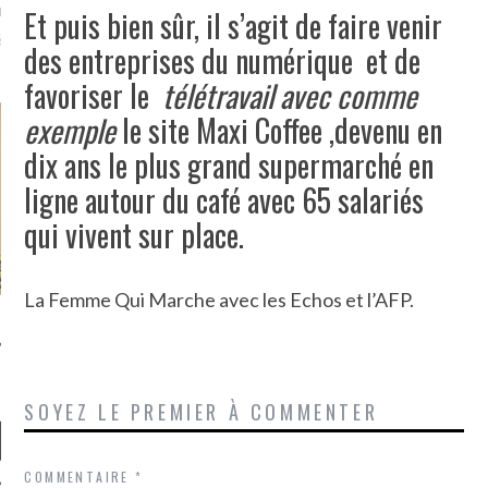
u m'aimes comment ? "
Et puis bien sûr, il s’agit de faire venir
là, je ne parle presque que
des entreprises du numérique et de
favoriser le
télétravail avec comme
exemple
le site Maxi Coffee ,devenu en
dix ans le plus grand supermarché en
ligne autour du café avec 65 salariés
qui vivent sur place.
La Femme Qui Marche avec les Echos et l’AFP.
SOYEZ LE PREMIER À COMMENTER
COMMENTAIRE
*