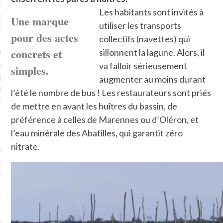
errain conquis mais en
Les habitants sont invités à
plat. Je ne suis pas une
Une marque
utiliser les transports
arfaite.
pour des actes
collectifs (navettes) qui
concrets et
sillonnent la lagune. Alors, il
fle, je le garde pour ce
is, je sens, j’entends, je
va falloir sérieusement
simples.
je goûte et ceux que je
augmenter au moins durant
e ! Marcheuse des villes,
l’été le nombre de bus ! Les restaurateurs sont priés
ps, des ruines et des
de mettre en avant les huîtres du bassin, de
préférence à celles de Marennes ou d’Oléron, et
l’eau minérale des Abatilles, qui garantit zéro
e qui Marche
: pousseuse
nitrate.
, cochère ou pas. Mais
ux, pas d’interdit. Vélo,
étro, bateau…
e incite à un autre regard
 autre curiosité. C’est un
prit.