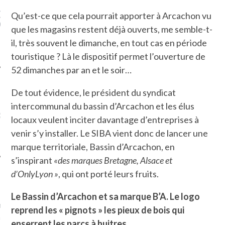
MPIGNONS ET AUX
DE LA VIERGE À BIARRITZ.
ONS DANS LA HALLE
D’
Qu’est-ce que cela pourrait apporter à Arcachon vu
X. ET POURQUOI PAS
que les magasins restent déjà ouverts, me semble-t-
?
il, très souvent le dimanche, en tout cas en période
touristique ? Là le dispositif permet l’ouverture de
52 dimanches par an et le soir…
De tout évidence, le président du syndicat
UVEZ MES DERNIERS
intercommunal du bassin d’Arcachon et les élus
CLES SUR FACEBOOK
locaux veulent inciter davantage d’entreprises à
venir s’y installer. Le SIBA vient donc de lancer une
marque territoriale, Bassin d’Arcachon, en
s’inspirant
«des marques Bretagne, Alsace et
d’OnlyLyon »
, qui ont porté leurs fruits.
FEMME QUI MARCHE
Le Bassin d’Arcachon et sa marque B’A. Le logo
mps
journaliste à France
reprend les « pignots » les pieux de bois qui
’ai toujours aimé marcher.
enserrent les parcs à huitres.