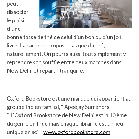
peut
ue sur
la-femme-qui-
dissocier
fr
le plaisir
d’une
bonne tasse de thé de celui d’un bon ou d’un joli
livre. La carte ne propose pas que du thé,
naturellement. On pourra aussi tout simplement y
TROUVEZ MOI SUR
reprendre son souffle entre deux marches dans
TWITTER
New Delhi et repartir tranquille.
de @Isa_Monrozier
Oxford Bookstore est une marque qui appartient au
LITTLE ARCACHON
groupe Indien familial, “ Apeejay Surrendra
“.
L’Oxford Brookstore de New Delhi est la 10 ème
, je t'aime, my little bassin
du genre en Inde mais chaque librairie est un lieu
on".
unique en soi.
www.oxfordbookstore.com
u m'aimes comment ? "