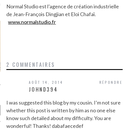
là, je ne parle presque que
Normal Studio est l’agence de création industrielle
de Jean-François Dingjian et Eloi Chafaï.
www.normalstudio.fr
2 COMMENTAIRES
AOÛT 14, 2014
RÉPONDRE
JOHND394
I was suggested this blog by my cousin. I’m not sure
whether this post is written by him as no one else
know such detailed about my difficulty. You are
wonderful! Thanks! dabafaecedef