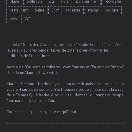
plage
pollution
pq
Pyla
pyla sur mer
recyclage
restaurant
Seine
Sncf
toilettes
travail
voiture
vélo
WC
Isabelle Monrozier. Ancienne journaliste à Radio-France où elle s'est
levée aux aurores pendant près de 20 ans pour informer les
auditeurs de France-Inter.
Auteur de "Où sont les toilettes" chez Ramsay et "En voiture Simone"
chez Jean-Claude Gawsewitch.
Mariée, 3 enfants. Ne donne jamais sa date de naissance car elle ne se
souvient jamais de son âge. S'est toujours sentie à l'aise dans la peau
de la Femme Qui Marche. A toujours su donner " du temps au temps
" en marchant. Le nez en l'air.
Curieuse mais pas trop, juste ce qu'il faut.