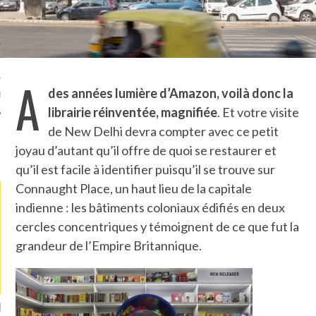
TLE ARCACHON
TO
A
des années lumière d’Amazon, voilà donc la
T
librairie réinventée, magnifiée
. Et votre visite
de New Delhi devra compter avec ce petit
joyau d’autant qu’il offre de quoi se restaurer et
LA PHOTO
qu’il est facile à identifier puisqu’il se trouve sur
Connaught Place, un haut lieu de la capitale
indienne : les bâtiments coloniaux édifiés en deux
cercles concentriques y témoignent de ce que fut la
grandeur de l’Empire Britannique.
ETS ATTACHÉS À LA
UN GRONDIN FOURRÉ AUX
UN