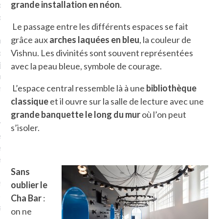
grande installation en néon
.
plat. Je ne suis pas une
arfaite.
Le passage entre les différents espaces se fait
grâce aux
arches laquées en bleu
, la couleur de
fle, je le garde pour ce
Vishnu. Les divinités sont souvent représentées
is, je sens, j’entends, je
je goûte et ceux que je
avec la peau bleue, symbole de courage.
e ! Marcheuse des villes,
L’espace central ressemble là à une
bibliothèque
ps, des ruines et des
classique
et il ouvre sur la salle de lecture avec une
grande banquette le long du mur
où l’on peut
e qui Marche
: pousseuse
s’isoler.
, cochère ou pas. Mais
ux, pas d’interdit. Vélo,
étro, bateau…
Sans
e incite à un autre regard
oublier le
 autre curiosité. C’est un
Cha Bar
:
prit.
on ne