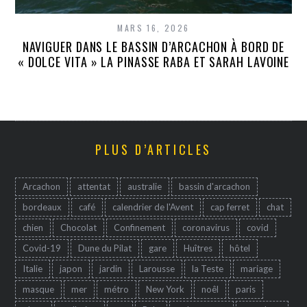
MARS 16, 2026
NAVIGUER DANS LE BASSIN D’ARCACHON À BORD DE
« DOLCE VITA » LA PINASSE RABA ET SARAH LAVOINE
PLUS D’ARTICLES
Arcachon
attentat
australie
bassin d'arcachon
bordeaux
café
calendrier de l'Avent
cap ferret
chat
chien
Chocolat
Confinement
coronavirus
covid
Covid-19
Dune du Pilat
gare
Huîtres
hôtel
Italie
japon
jardin
Larousse
la Teste
mariage
masque
mer
métro
New York
noêl
paris