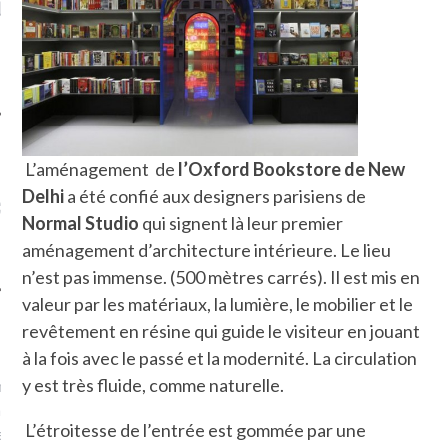
LE DE L’AMBASSADE
CHAMPIGNONS ET AUX
D
N À PARIS. POURQUOI
LARDONS DANS LA HALLE
? POUR QUI ?
DE DAX. ET POURQUOI PAS
?
L’aménagement de
l’Oxford Bookstore de New
UVEZ MES DERNIERS
Delhi
a été confié aux designers parisiens de
CLES SUR FACEBOOK
Normal Studio
qui signent là leur premier
aménagement d’architecture intérieure. Le lieu
n’est pas immense. (500 mètres carrés). Il est mis en
valeur par les matériaux, la lumière, le mobilier et le
revêtement en résine qui guide le visiteur en jouant
FEMME QUI MARCHE
à la fois avec le passé et la modernité. La circulation
y est très fluide, comme naturelle.
mps
journaliste à France
’ai toujours aimé marcher.
L’étroitesse de l’entrée est gommée par une
errain conquis mais en