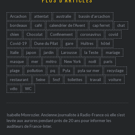
PLUS D’ARTICLES
Arcachon
attentat
australie
bassin d'arcachon
bordeaux
café
calendrier de l'Avent
cap ferret
chat
chien
Chocolat
Confinement
coronavirus
covid
Covid-19
Dune du Pilat
gare
Huîtres
hôtel
Italie
japon
jardin
Larousse
la Teste
mariage
masque
mer
métro
New York
noêl
paris
plage
pollution
pq
Pyla
pyla sur mer
recyclage
restaurant
Seine
Sncf
toilettes
travail
voiture
vélo
WC
Isabelle Monrozier. Ancienne journaliste à Radio-France où elle s'est
levée aux aurores pendant près de 20 ans pour informer les
auditeurs de France-Inter.