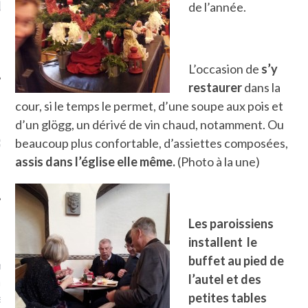
LE DE L’AMBASSADE
CHAMPIGNONS ET AUX
D
de l’année.
N À PARIS. POURQUOI
LARDONS DANS LA HALLE
? POUR QUI ?
DE DAX. ET POURQUOI PAS
?
L’occasion de
s’y
restaurer
dans la
cour, si le temps le permet, d’une soupe aux pois et
d’un glögg, un dérivé de vin chaud, notamment. Ou
UVEZ MES DERNIERS
CLES SUR FACEBOOK
beaucoup plus confortable, d’assiettes composées,
assis dans l’église elle même.
(Photo à la une)
Les paroissiens
FEMME QUI MARCHE
installent le
buffet au pied de
mps
journaliste à France
l’autel et des
’ai toujours aimé marcher.
petites tables
errain conquis mais en