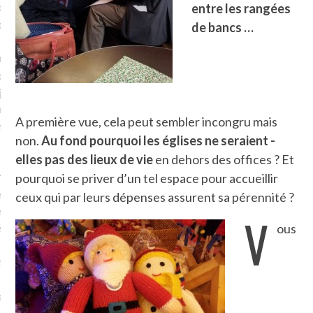
plat. Je ne suis pas une
entre les rangées
arfaite.
de bancs …
fle, je le garde pour ce
is, je sens, j’entends, je
je goûte et ceux que je
e ! Marcheuse des villes,
A première vue, cela peut sembler incongru mais
ps, des ruines et des
non.
Au fond pourquoi les églises ne seraient -
elles pas des lieux de vie
en dehors des offices ? Et
e qui Marche
: pousseuse
pourquoi se priver d’un tel espace pour accueillir
, cochère ou pas. Mais
ceux qui par leurs dépenses assurent sa pérennité ?
ux, pas d’interdit. Vélo,
V
étro, bateau…
ous
e incite à un autre regard
 autre curiosité. C’est un
prit.