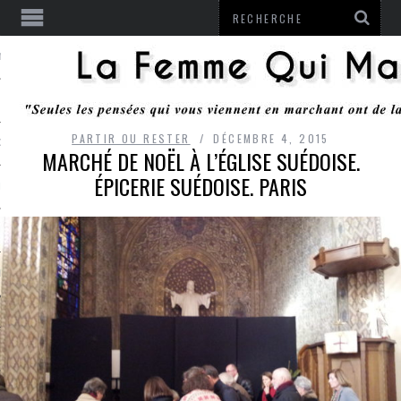
ENTENDU
PARTIR OU RESTER
DÉCEMBRE 4, 2015
 OU RESTER
MARCHÉ DE NOËL À L’ÉGLISE SUÉDOISE.
ÉPICERIE SUÉDOISE. PARIS
TE
ITS
ITATION
L
LE MONROZIER