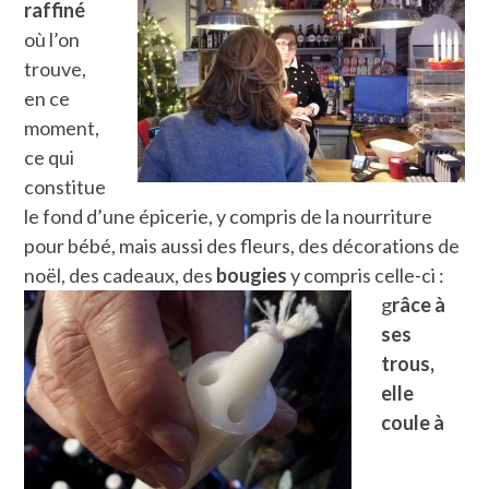
raffiné
où l’on
trouve,
en ce
moment,
ce qui
constitue
le fond d’une épicerie, y compris de la nourriture
pour bébé, mais aussi des fleurs, des décorations de
noël, des cadeaux,
des
bougies
y compris celle-ci :
g
râce à
ses
trous,
elle
coule à