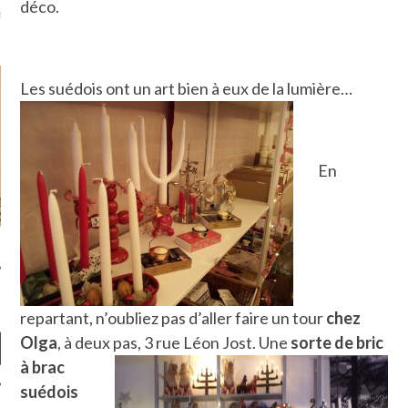
déco.
là, je ne parle presque que
Les suédois ont un art bien à eux de la lumière…
En
repartant, n’oubliez pas d’aller faire un tour
chez
Olga
, à deux pas, 3 rue Léon Jost.
Une
sorte de bric
à brac
suédois