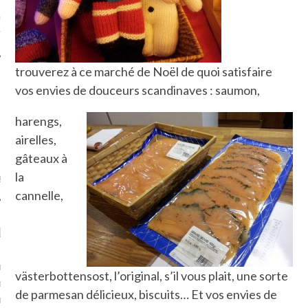
ue sur
la-femme-qui-
fr
trouverez à ce marché de Noël de quoi satisfaire
vos envies de douceurs scandinaves : saumon,
harengs,
TROUVEZ MOI SUR
airelles,
TWITTER
gâteaux à
la
de @Isa_Monrozier
cannelle,
LITTLE ARCACHON
, je t'aime, my little bassin
västerbottensost, l’original, s’il vous plait, une sorte
on".
de parmesan délicieux, biscuits… Et vos envies de
u m'aimes comment ? "