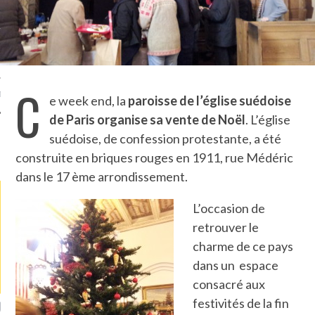
TLE ARCACHON
TO
C
T
e week end, la
paroisse de l’église suédoise
de Paris organise sa vente de Noël
. L’église
suédoise, de confession protestante, a été
LA PHOTO
construite en briques rouges en 1911, rue Médéric
dans le 17 ème arrondissement.
L’occasion de
retrouver le
charme de ce pays
dans un espace
consacré aux
festivités de la fin
ETS ATTACHÉS À LA
UN GRONDIN FOURRÉ AUX
UN