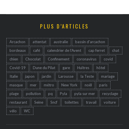
PLUS D’ARTICLES
Arcachon
attentat
australie
bassin d'arcachon
bordeaux
café
calendrier de l'Avent
cap ferret
chat
chien
Chocolat
Confinement
coronavirus
covid
Covid-19
Dune du Pilat
gare
Huîtres
hôtel
Italie
japon
jardin
Larousse
la Teste
mariage
masque
mer
métro
New York
noêl
paris
plage
pollution
pq
Pyla
pyla sur mer
recyclage
restaurant
Seine
Sncf
toilettes
travail
voiture
vélo
WC