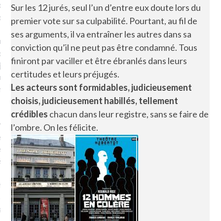
plat. Je ne suis pas une
Sur les 12 jurés, seul l’un d’entre eux doute lors du
arfaite.
premier vote sur sa culpabilité. Pourtant, au fil de
ses arguments, il va entraîner les autres dans sa
fle, je le garde pour ce
conviction qu’il ne peut pas être condamné. Tous
is, je sens, j’entends, je
finiront par vaciller et être ébranlés dans leurs
je goûte et ceux que je
certitudes et leurs préjugés.
e ! Marcheuse des villes,
Les acteurs sont formidables, judicieusement
ps, des ruines et des
choisis, judicieusement habillés, tellement
crédibles
chacun dans leur registre, sans se faire de
e qui Marche
: pousseuse
l’ombre. On les félicite.
, cochère ou pas. Mais
ux, pas d’interdit. Vélo,
étro, bateau…
e incite à un autre regard
 autre curiosité. C’est un
prit.