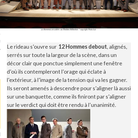
TLE ARCACHON
TO
T
Le rideau s’ouvre sur
12 Hommes debout
, alignés,
serrés sur toute la largeur de la scène, dans un
décor clair que ponctue simplement une fenêtre
LA PHOTO
d’où ils contempleront l’orage qui éclate à
l’extérieur, à l’image de la tension qui va les gagner.
Ils seront amenés à descendre pour s’aligner là aussi
sur une banquette, comme ils finiront par s’aligner
sur le verdict qui doit être rendu à l’unanimité.
ETS ATTACHÉS À LA
UN GRONDIN FOURRÉ AUX
UN