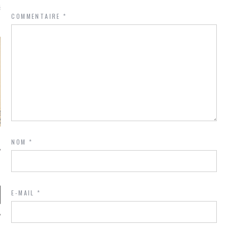
là, je ne parle presque que
COMMENTAIRE
*
NOM
*
E-MAIL
*