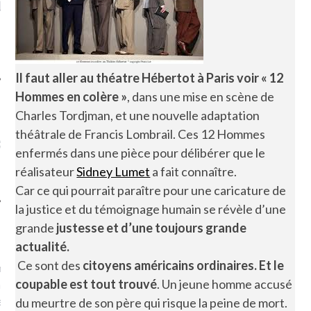
LE DE L’AMBASSADE
CHAMPIGNONS ET AUX
D
N À PARIS. POURQUOI
LARDONS DANS LA HALLE
? POUR QUI ?
DE DAX. ET POURQUOI PAS
?
Il faut aller au théatre Hébertot à Paris voir « 12
Hommes en colère »
, dans une mise
en
scène de
Charles Tordjman, et une nouvelle adaptation
UVEZ MES DERNIERS
théâtrale de Francis Lombrail. Ces 12 Hommes
CLES SUR FACEBOOK
enfermés dans une pièce pour délibérer que le
réalisateur
Sidney Lumet
a fait connaître.
Car ce qui pourrait paraître pour une caricature de
la justice et du témoignage humain se révèle d’une
grande
justesse et d’une toujours grande
FEMME QUI MARCHE
actualité.
Ce sont des
citoyens américains ordinaires. Et le
mps
journaliste à France
coupable est tout trouvé
. Un jeune homme accusé
’ai toujours aimé marcher.
errain conquis mais en
du meurtre de son père qui risque la peine de mort.