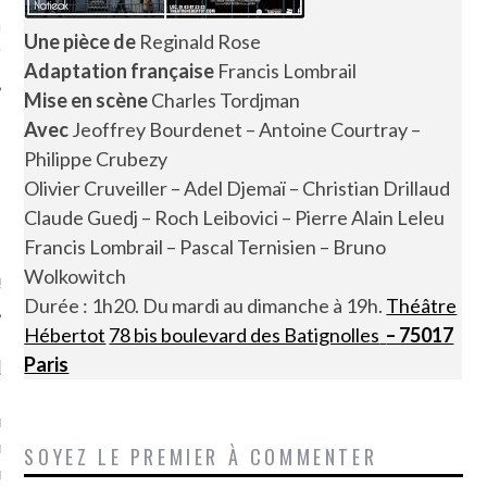
ue sur
la-femme-qui-
Une pièce de
Reginald Rose
fr
Adaptation française
Francis Lombrail
Mise
en
scène
Charles Tordjman
Avec
Jeoffrey Bourdenet – Antoine Courtray –
Philippe Crubezy
Olivier Cruveiller – Adel Djemaï – Christian Drillaud
TROUVEZ MOI SUR
Claude Guedj – Roch Leibovici – Pierre Alain Leleu
TWITTER
Francis Lombrail – Pascal Ternisien – Bruno
Wolkowitch
de @Isa_Monrozier
Durée : 1h20. Du mardi au dimanche à 19h.
Théâtre
Hébertot
78 bis boulevard des Batignolles
– 75017
Paris
LITTLE ARCACHON
, je t'aime, my little bassin
on".
SOYEZ LE PREMIER À COMMENTER
u m'aimes comment ? "