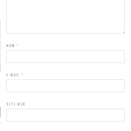
là, je ne parle presque que
NOM
*
E-MAIL
*
SITE WEB