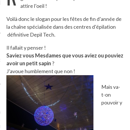
LE DE L’AMBASSADE
CHAMPIGNONS ET AUX
D
attire l’oeil !
N À PARIS. POURQUOI
LARDONS DANS LA HALLE
? POUR QUI ?
DE DAX. ET POURQUOI PAS
Voilà donc le slogan pour les fêtes de fin d’année de
?
la chaîne spécialisée dans des centres d’épilation
définitive Depil Tech.
Il fallait y penser !
UVEZ MES DERNIERS
Saviez vous Mesdames que vous aviez ou pouviez
CLES SUR FACEBOOK
avoir un petit sapin
?
J’avoue humblement que non !
Mais va-
t-on
FEMME QUI MARCHE
pouvoir y
mps
journaliste à France
’ai toujours aimé marcher.
errain conquis mais en