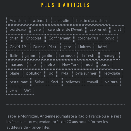
PLUS D’ARTICLES
Arcachon
attentat
australie
bassin d'arcachon
bordeaux
café
calendrier de l'Avent
cap ferret
chat
chien
Chocolat
Confinement
coronavirus
covid
Covid-19
Dune du Pilat
gare
Huîtres
hôtel
Italie
japon
jardin
Larousse
la Teste
mariage
masque
mer
métro
New York
noêl
paris
plage
pollution
pq
Pyla
pyla sur mer
recyclage
restaurant
Seine
Sncf
toilettes
travail
voiture
vélo
WC
Isabelle Monrozier. Ancienne journaliste à Radio-France où elle s'est
levée aux aurores pendant près de 20 ans pour informer les
auditeurs de France-Inter.