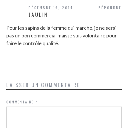
ue sur
la-femme-qui-
DÉCEMBRE 16, 2014
RÉPONDRE
JAULIN
fr
Pour les sapins de la femme qui marche, je ne serai
pas un bon commercial mais je suis volontaire pour
faire le contrôle qualité.
TROUVEZ MOI SUR
TWITTER
de @Isa_Monrozier
LAISSER UN COMMENTAIRE
LITTLE ARCACHON
COMMENTAIRE
*
, je t'aime, my little bassin
on".
u m'aimes comment ? "