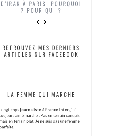
D’IRAN À PARIS. POURQUOI
LARDONS DANS 
? POUR QUI ?
DE DAX. ET POU
?
RETROUVEZ MES DERNIERS
ARTICLES SUR FACEBOOK
LA FEMME QUI MARCHE
Longtemps
journaliste à France Inter
, j’ai
toujours aimé marcher. Pas en terrain conquis
mais en terrain plat. Je ne suis pas une femme
parfaite.