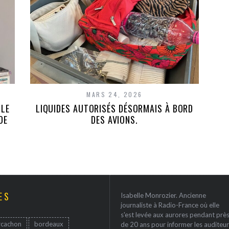
MARS 24, 2026
LLE
LIQUIDES AUTORISÉS DÉSORMAIS À BORD
DE
DES AVIONS.
ES
Isabelle Monrozier. Ancienne
journaliste à Radio-France où elle
s'est levée aux aurores pendant prè
rcachon
bordeaux
de 20 ans pour informer les auditeur