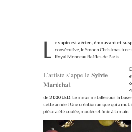
L
e
sapin
est
aérien, émouvant et sus
consécutive, le Smoon Christmas tree s’es
Royal Monceau Raffles de Paris.
E
Sylvie
L’artiste s’appelle
e
Marécha
l.
6
4
de
2 000 LED
. Le miroir installé sous la base
cette année ! Une création unique qui a mobi
pièce a été coulée, moulée et finie à la main.