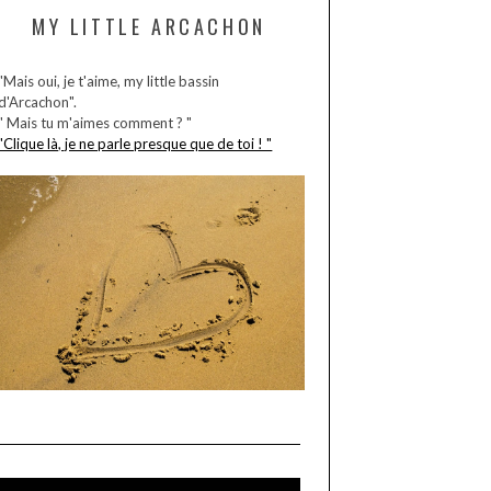
MY LITTLE ARCACHON
"Mais oui, je t'aime, my little bassin
d'Arcachon".
" Mais tu m'aimes comment ? "
"Clique là, je ne parle presque que de toi ! "