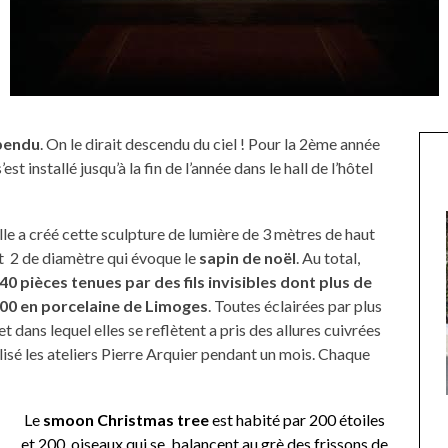
pendu
. On le dirait descendu du ciel ! Pour la 2ème année
t installé jusqu’à la fin de l’année dans le hall de l’hôtel
lle a créé cette sculpture de lumière de 3 mètres de haut
t 2 de diamètre qui évoque le
sapin de noël
. Au total,
40 pièces tenues par des fils invisibles dont plus de
00 en porcelaine de Limoges
. Toutes éclairées par plus
 et dans lequel elles se reflètent a pris des allures cuivrées
lisé les ateliers Pierre Arquier pendant un mois. Chaque
UNE MOUETTE SUR LA TÊTE
Le
smoon Christmas tree
est habité par 200 étoiles
DE LA VIERGE À BIARRITZ.
et 200 oiseaux qui se balancent au grè des frissons de