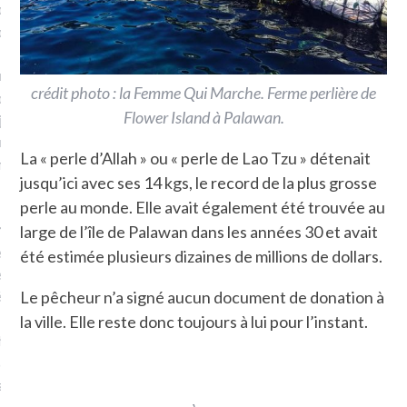
plat. Je ne suis pas une
arfaite.
fle, je le garde pour ce
crédit photo : la Femme Qui Marche. Ferme perlière de
is, je sens, j’entends, je
Flower Island à Palawan.
je goûte et ceux que je
e ! Marcheuse des villes,
La « perle d’Allah » ou « perle de Lao Tzu » détenait
ps, des ruines et des
jusqu’ici avec ses 14 kgs, le record de la plus grosse
perle au monde. Elle avait également été trouvée au
e qui Marche
: pousseuse
large de l’île de Palawan dans les années 30 et avait
, cochère ou pas. Mais
été estimée plusieurs dizaines de millions de dollars.
ux, pas d’interdit. Vélo,
étro, bateau…
Le pêcheur n’a signé aucun document de donation à
la ville. Elle reste donc toujours à lui pour l’instant.
e incite à un autre regard
 autre curiosité. C’est un
prit.