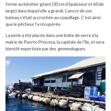
LE DE L’AMBASSADE
CHAMPIGNONS ET AUX
D
forme au bénitier géant (30 cm d’épaisseur et 60 de
N À PARIS. POURQUOI
LARDONS DANS LA HALLE
large) dans lequel elle a grandi. L’ancre de son
? POUR QUI ?
DE DAX. ET POURQUOI PAS
?
bateau s’était accrochée au coquillage. C’est ainsi
que le pêcheur l’a récupérée.
La perle a été placée dans une boîte de verre à la
mairie de Puerto Princesa, la capitale de l’île, et sera
UVEZ MES DERNIERS
bientôt expertisée par des gemmologues.
CLES SUR FACEBOOK
FEMME QUI MARCHE
mps
journaliste à France
’ai toujours aimé marcher.
errain conquis mais en