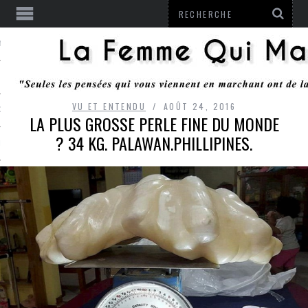
ENTENDU
VU ET ENTENDU
AOÛT 24, 2016
 OU RESTER
LA PLUS GROSSE PERLE FINE DU MONDE
? 34 KG. PALAWAN.PHILLIPINES.
TE
ITS
ITATION
L
LE MONROZIER