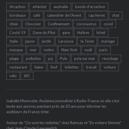
Arcachon
attentat
australie
bassin d'arcachon
bordeaux
café
calendrier de l'Avent
cap ferret
chat
chien
Chocolat
Confinement
coronavirus
covid
Covid-19
Dune du Pilat
gare
Huîtres
hôtel
Italie
japon
jardin
Larousse
la Teste
mariage
masque
mer
métro
New York
noêl
paris
plage
pollution
pq
Pyla
pyla sur mer
recyclage
restaurant
Seine
Sncf
toilettes
travail
voiture
vélo
WC
Isabelle Monrozier. Ancienne journaliste à Radio-France où elle s'est
levée aux aurores pendant près de 20 ans pour informer les
auditeurs de France-Inter.
Auteur de "Où sont les toilettes" chez Ramsay et "En voiture Simone"
chez Jean-Claude Gawsewitch.