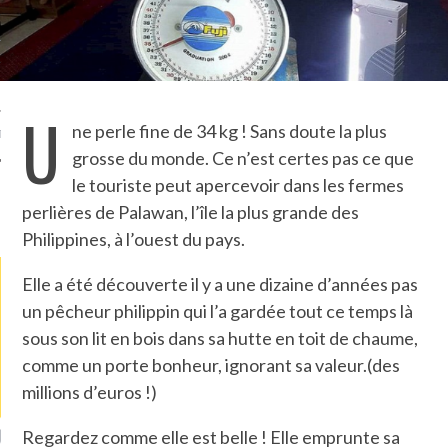
TLE ARCACHON
TO
U
ne perle fine de 34 kg ! Sans doute la plus
T
grosse du monde. Ce n’est certes pas ce que
le touriste peut apercevoir dans les fermes
perlières de Palawan, l’île la plus grande des
LA PHOTO
Philippines, à l’ouest du pays.
Elle a été découverte il y a une dizaine d’années pas
un pêcheur philippin qui l’a gardée tout ce temps là
sous son lit en bois dans sa hutte en toit de chaume,
comme un porte bonheur, ignorant sa valeur.(des
millions d’euros !)
ETS ATTACHÉS À LA
UN GRONDIN FOURRÉ AUX
UN
Regardez comme elle est belle ! Elle emprunte sa