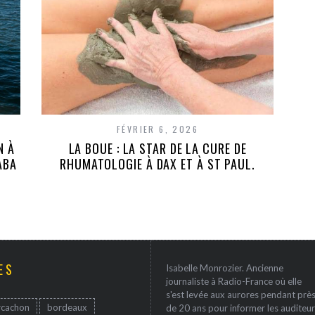
FÉVRIER 6, 2026
N À
LA BOUE : LA STAR DE LA CURE DE
ABA
RHUMATOLOGIE À DAX ET À ST PAUL.
ES
Isabelle Monrozier. Ancienne
journaliste à Radio-France où elle
s'est levée aux aurores pendant prè
rcachon
bordeaux
de 20 ans pour informer les auditeur