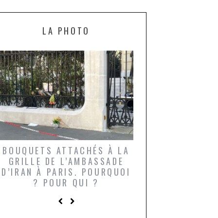
LA PHOTO
BOUQUETS ATTACHÉS À LA
UN GRONDIN FO
GRILLE DE L’AMBASSADE
CHAMPIGNONS 
D’IRAN À PARIS. POURQUOI
LARDONS DANS 
? POUR QUI ?
DE DAX. ET POU
?