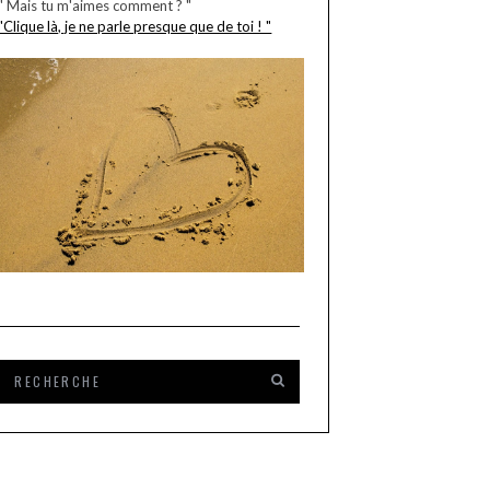
" Mais tu m'aimes comment ? "
"Clique là, je ne parle presque que de toi ! "