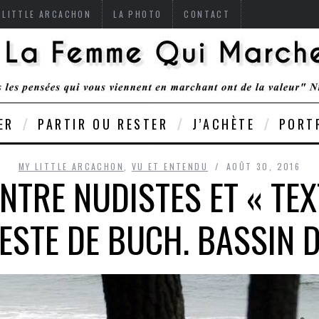
 LITTLE ARCACHON
LA PHOTO
CONTACT
ER
PARTIR OU RESTER
J’ACHÈTE
PORT
MY LITTLE ARCACHON
,
VU ET ENTENDU
AOÛT 30, 2016
NTRE NUDISTES ET « TEX
TESTE DE BUCH. BASSIN