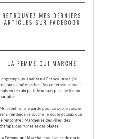
RETROUVEZ MES DERNIERS
ARTICLES SUR FACEBOOK
LA FEMME QUI MARCHE
Longtemps
journaliste à France Inter
, j’ai
toujours aimé marcher. Pas en terrain conquis
mais en terrain plat. Je ne suis pas une femme
parfaite.
Mon souffle, je le garde pour ce que je vois, je
sens, j’entends, je touche, je goûte et ceux que
je rencontre ! Marcheuse des villes, des
champs, des ruines et des plages.
La Femme qui Marche
: pousseuse de porte,