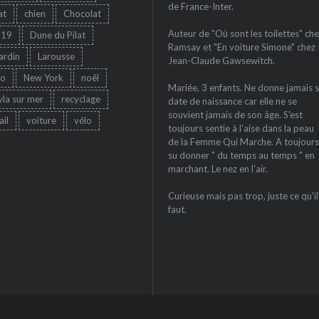
de France-Inter.
at
chien
Chocolat
Auteur de "Où sont les toilettes" che
-19
Dune du Pilat
Ramsay et "En voiture Simone" chez
jardin
Larousse
Jean-Claude Gawsewitch.
ro
New York
noêl
Mariée, 3 enfants. Ne donne jamais 
yla sur mer
recyclage
date de naissance car elle ne se
souvient jamais de son âge. S'est
ail
voiture
vélo
toujours sentie à l'aise dans la peau
de la Femme Qui Marche. A toujours
su donner " du temps au temps " en
marchant. Le nez en l'air.
Curieuse mais pas trop, juste ce qu'il
faut.