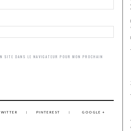
ON SITE DANS LE NAVIGATEUR POUR MON PROCHAIN
TWITTER
PINTEREST
GOOGLE +