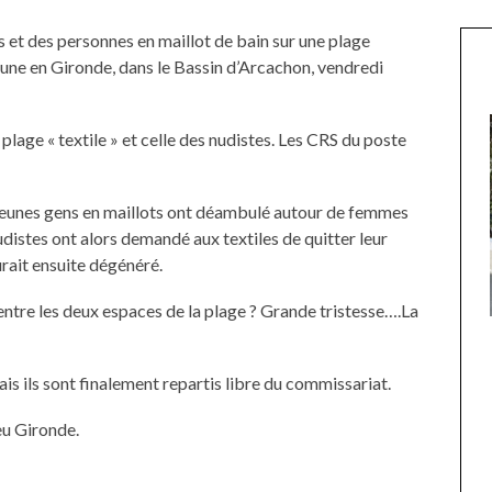
s et des personnes en maillot de bain sur une plage
gune en Gironde, dans le Bassin d’Arcachon, vendredi
la plage « textile » et celle des nudistes. Les CRS du poste
 jeunes gens en maillots ont déambulé autour de femmes
distes ont alors demandé aux textiles de quitter leur
urait ensuite dégénéré.
entre les deux espaces de la plage ? Grande tristesse….La
UNE MOUETTE SUR LA TÊTE
DE LA VIERGE À BIARRITZ.
is ils sont finalement repartis libre du commissariat.
eu Gironde.