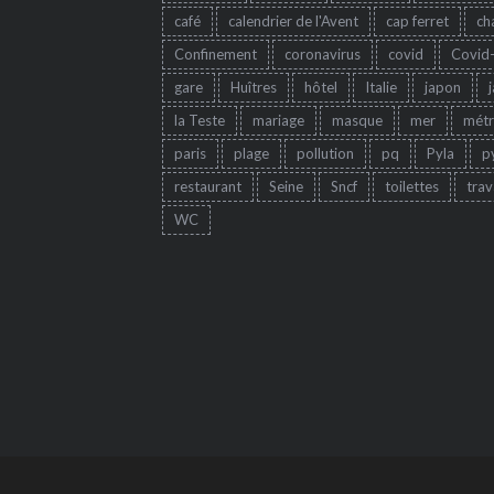
café
calendrier de l'Avent
cap ferret
ch
Confinement
coronavirus
covid
Covid
gare
Huîtres
hôtel
Italie
japon
la Teste
mariage
masque
mer
mét
paris
plage
pollution
pq
Pyla
p
restaurant
Seine
Sncf
toilettes
trav
WC