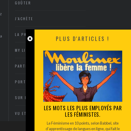
GOÛTER
z
J'ACHÈTE
LA PHOTO
sa
PLUS D'ARTICLES !
MY LITTLE ARCACHON
PARTIR OU RESTER
PORTRAITS
SUR INVITATION
LES MOTS LES PLUS EMPLOYÉS PAR
LES FÉMINISTES.
VU ET ENTENDU
Le Féminisme en 10 points, selon Babbel, site
d’apprentissage de langues en ligne, qui fait le