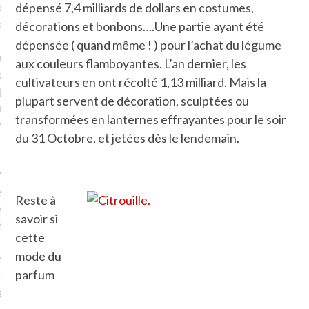
plat. Je ne suis pas une
dépensé 7,4 milliards de dollars en costumes,
arfaite.
décorations et bonbons….Une partie ayant été
dépensée ( quand même ! ) pour l’achat du légume
fle, je le garde pour ce
aux couleurs flamboyantes. L’an dernier, les
is, je sens, j’entends, je
cultivateurs en ont récolté 1,13 milliard. Mais la
je goûte et ceux que je
plupart servent de décoration, sculptées ou
e ! Marcheuse des villes,
transformées en lanternes effrayantes pour le soir
ps, des ruines et des
du 31 Octobre, et jetées dès le lendemain.
e qui Marche
: pousseuse
, cochère ou pas. Mais
Reste à
ux, pas d’interdit. Vélo,
savoir si
étro, bateau…
cette
mode du
e incite à un autre regard
parfum
 autre curiosité. C’est un
prit.