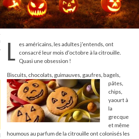
TLE ARCACHON
TO
L
T
es américains, les adultes j’entends, ont
consacré leur mois d’octobre à la citrouille.
Quasi une obsession !
LA PHOTO
Biscuits, chocolats, guimauves, gaufres,
bagels,
pâtes,
chips,
yaourt à
la
grecque
et même
houmous au parfum de la citrouille ont colonisés les
ETS ATTACHÉS À LA
UN GRONDIN FOURRÉ AUX
UN