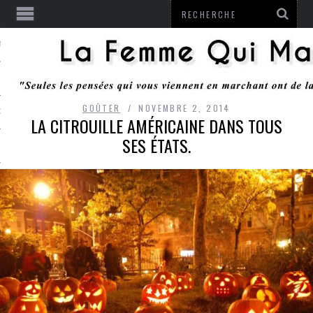
ENTENDU
GOÛTER
NOVEMBRE 2, 2014
 OU RESTER
LA CITROUILLE AMÉRICAINE DANS TOUS
SES ÉTATS.
TE
ITS
ITATION
L
LE MONROZIER