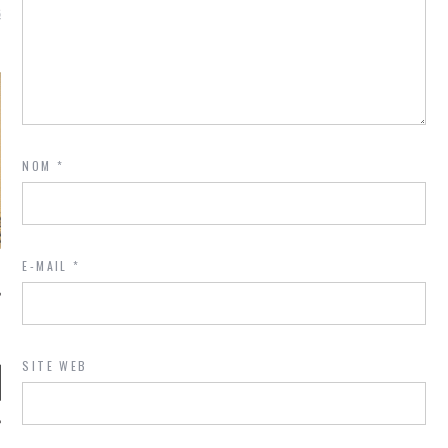
là, je ne parle presque que
NOM
*
E-MAIL
*
SITE WEB