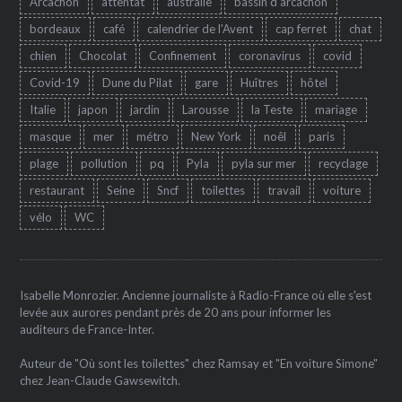
Arcachon
attentat
australie
bassin d'arcachon
bordeaux
café
calendrier de l'Avent
cap ferret
chat
chien
Chocolat
Confinement
coronavirus
covid
Covid-19
Dune du Pilat
gare
Huîtres
hôtel
Italie
japon
jardin
Larousse
la Teste
mariage
masque
mer
métro
New York
noêl
paris
plage
pollution
pq
Pyla
pyla sur mer
recyclage
restaurant
Seine
Sncf
toilettes
travail
voiture
vélo
WC
Isabelle Monrozier. Ancienne journaliste à Radio-France où elle s'est
levée aux aurores pendant près de 20 ans pour informer les
auditeurs de France-Inter.
Auteur de "Où sont les toilettes" chez Ramsay et "En voiture Simone"
chez Jean-Claude Gawsewitch.