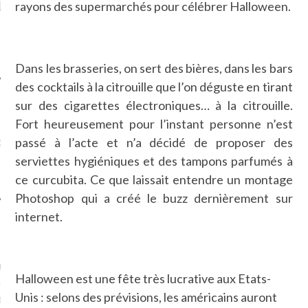
LE DE L’AMBASSADE
CHAMPIGNONS ET AUX
D
rayons des supermarchés pour célébrer Halloween.
N À PARIS. POURQUOI
LARDONS DANS LA HALLE
? POUR QUI ?
DE DAX. ET POURQUOI PAS
?
Dans les brasseries, on sert des bières, dans les bars
des cocktails à la citrouille que l’on déguste en tirant
sur des cigarettes électroniques… à la citrouille.
Fort heureusement pour l’instant personne n’est
UVEZ MES DERNIERS
CLES SUR FACEBOOK
passé à l’acte et n’a décidé de proposer des
serviettes hygiéniques et des tampons parfumés à
ce curcubita. Ce que laissait entendre un montage
Photoshop qui a créé le buzz dernièrement sur
internet.
FEMME QUI MARCHE
mps
journaliste à France
Halloween est une fête très lucrative aux Etats-
’ai toujours aimé marcher.
Unis : selons des prévisions, les américains auront
errain conquis mais en