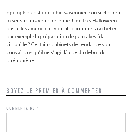
ue sur
la-femme-qui-
« pumpkin » est une lubie saisonnière ou si elle peut
fr
miser sur un avenir pérenne. Une fois Halloween
passé les américains vont-ils continuer à acheter
par exemple la préparation de pancakes à la
citrouille ? Certains cabinets de tendance sont
convaincus qu’il ne s’agit là que du début du
TROUVEZ MOI SUR
phénomène !
TWITTER
de @Isa_Monrozier
SOYEZ LE PREMIER À COMMENTER
LITTLE ARCACHON
COMMENTAIRE
*
, je t'aime, my little bassin
on".
u m'aimes comment ? "