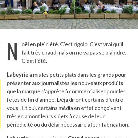
TLE ARCACHON
TO
N
T
oël en plein été. C’est rigolo. C’est vrai qu’il
fait très chaud mais on ne va pas se plaindre.
C’est l’été.
LA PHOTO
Labeyrie
a mis les petits plats dans les grands pour
présenter aux journalistes les nouveaux produits
que la marque s’apprête à commercialiser pour les
fêtes de fin d’année. Déjà diront certains d’entre
vous ! Et oui, certains média en effet conçoivent
très en amont leurs sujets à cause de leur
périodicité ou du délai nécessaire à leur fabrication.
S ATTACHÉS À LA
UN GRONDIN FOURRÉ AUX
UNE 