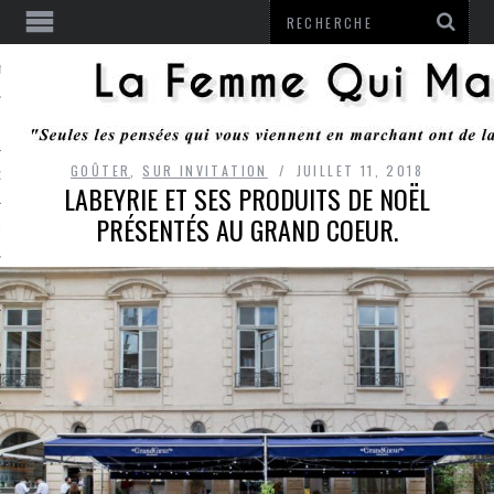
ENTENDU
GOÛTER
,
SUR INVITATION
JUILLET 11, 2018
 OU RESTER
LABEYRIE ET SES PRODUITS DE NOËL
PRÉSENTÉS AU GRAND COEUR.
TE
ITS
ITATION
L
LE MONROZIER