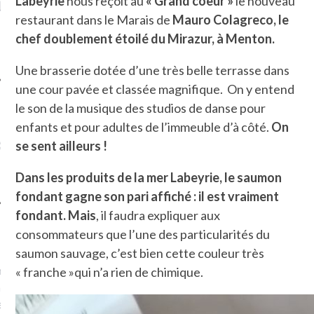
Labeyrie
nous reçoit au
« Grand coeur »
le nouveau
 DE L’AMBASSADE
CHAMPIGNONS ET AUX
DE L
À PARIS. POURQUOI
LARDONS DANS LA HALLE
restaurant dans le Marais de
Mauro Colagreco, le
POUR QUI ?
DE DAX. ET POURQUOI PAS
chef doublement étoilé du
Mirazur, à Menton.
?
Une brasserie dotée d’une très belle terrasse dans
une cour pavée et classée magnifique. On y entend
le son de la musique des studios de danse pour
enfants et pour adultes de l’immeuble d’à côté.
On
UVEZ MES DERNIERS
CLES SUR FACEBOOK
se sent ailleurs !
Dans les produits de la mer Labeyrie, le saumon
fondant gagne son pari affiché : il est vraiment
fondant. Mais
, il faudra expliquer aux
consommateurs que l’une des particularités du
FEMME QUI MARCHE
saumon sauvage, c’est bien cette couleur très
mps
journaliste à France
« franche »qui n’a rien de chimique.
’ai toujours aimé marcher.
errain conquis mais en