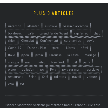
PLUS D’ARTICLES
Arcachon
attentat
australie
bassin d'arcachon
bordeaux
café
calendrier de l'Avent
cap ferret
chat
chien
Chocolat
Confinement
coronavirus
covid
Covid-19
Dune du Pilat
gare
Huîtres
hôtel
Italie
japon
jardin
Larousse
la Teste
mariage
masque
mer
métro
New York
noêl
paris
plage
pollution
pq
Pyla
pyla sur mer
recyclage
restaurant
Seine
Sncf
toilettes
travail
voiture
vélo
WC
Isabelle Monrozier. Ancienne journaliste à Radio-France où elle s'est