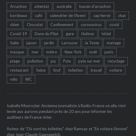
Arcachon
attentat
australie
bassin d'arcachon
bordeaux
café
calendrier de l'Avent
cap ferret
chat
chien
Chocolat
Confinement
coronavirus
covid
Covid-19
Dune du Pilat
gare
Huîtres
hôtel
Italie
japon
jardin
Larousse
la Teste
mariage
masque
mer
métro
New York
noêl
paris
plage
pollution
pq
Pyla
pyla sur mer
recyclage
restaurant
Seine
Sncf
toilettes
travail
voiture
vélo
WC
Isabelle Monrozier. Ancienne journaliste à Radio-France où elle s'est
levée aux aurores pendant près de 20 ans pour informer les
auditeurs de France-Inter.
Auteur de "Où sont les toilettes" chez Ramsay et "En voiture Simone"
chez Jean-Claude Gawsewitch.