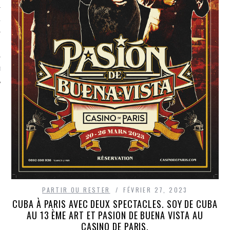
TLE ARCACHON
TO
T
PARTIR OU RESTER
FÉVRIER 27, 2023
CUBA À PARIS AVEC DEUX SPECTACLES. SOY DE CUBA
AU 13 ÈME ART ET PASION DE BUENA VISTA AU
CASINO DE PARIS.