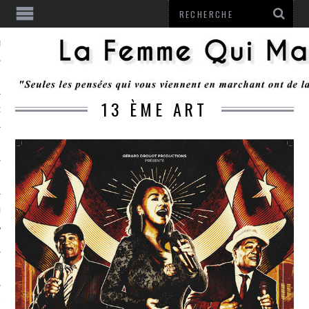
ENTENDU
13 ÈME ART
 OU RESTER
TE
ITS
ITATION
L
LE MONROZIER