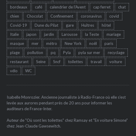
bordeaux
café
calendrier de l'Avent
cap ferret
chat
chien
Chocolat
Confinement
coronavirus
covid
Covid-19
Dune du Pilat
gare
Huîtres
hôtel
Italie
japon
jardin
Larousse
la Teste
mariage
masque
mer
métro
New York
noêl
paris
plage
pollution
pq
Pyla
pyla sur mer
recyclage
restaurant
Seine
Sncf
toilettes
travail
voiture
vélo
WC
Isabelle Monrozier. Ancienne journaliste à Radio-France où elle s'est
levée aux aurores pendant près de 20 ans pour informer les
auditeurs de France-Inter.
Auteur de "Où sont les toilettes" chez Ramsay et "En voiture Simone"
chez Jean-Claude Gawsewitch.