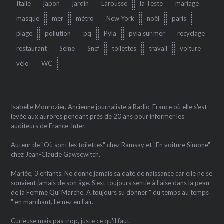
Italie
japon
jardin
Larousse
la Teste
mariage
masque
mer
métro
New York
noêl
paris
plage
pollution
pq
Pyla
pyla sur mer
recyclage
restaurant
Seine
Sncf
toilettes
travail
voiture
vélo
WC
Isabelle Monrozier. Ancienne journaliste à Radio-France où elle s'est
levée aux aurores pendant près de 20 ans pour informer les
auditeurs de France-Inter.
Auteur de "Où sont les toilettes" chez Ramsay et "En voiture Simone"
chez Jean-Claude Gawsewitch.
Mariée, 3 enfants. Ne donne jamais sa date de naissance car elle ne se
souvient jamais de son âge. S'est toujours sentie à l'aise dans la peau
de la Femme Qui Marche. A toujours su donner " du temps au temps
" en marchant. Le nez en l'air.
Curieuse mais pas trop, juste ce qu'il faut.