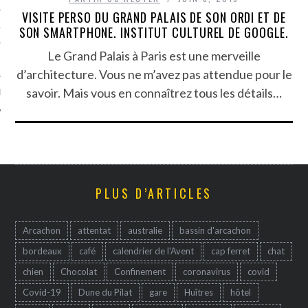
VISITE PERSO DU GRAND PALAIS DE SON ORDI ET DE
TLE ARCACHON
SON SMARTPHONE. INSTITUT CULTUREL DE GOOGLE.
Le Grand Palais à Paris est une merveille
TO
d’architecture. Vous ne m’avez pas attendue pour le
savoir. Mais vous en connaîtrez tous les détails…
T
PLUS D’ARTICLES
Arcachon
attentat
australie
bassin d'arcachon
bordeaux
café
calendrier de l'Avent
cap ferret
chat
chien
Chocolat
Confinement
coronavirus
covid
Covid-19
Dune du Pilat
gare
Huîtres
hôtel