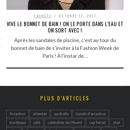
TLE ARCACHON
J'ACHÈTE
OCTOBRE 12, 2017
VIVE LE BONNET DE BAIN ! ON LE PORTE DANS L’EAU ET
TO
ON SORT AVEC !
Après les sandales de piscine, c’est au tour du
T
bonnet de bain de s’inviter à la Fashion Week de
Paris ! A l’instar de…
PLUS D’ARTICLES
Arcachon
attentat
australie
bassin d'arcachon
bordeaux
café
calendrier de l'Avent
cap ferret
chat