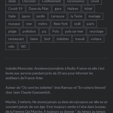
chien
Chocolat
Confinement
coronavirus
covid
Covid-19
Dune du Pilat
gare
Huîtres
hôtel
Italie
japon
jardin
Larousse
la Teste
mariage
masque
mer
métro
New York
noêl
paris
plage
pollution
pq
Pyla
pyla sur mer
recyclage
restaurant
Seine
Sncf
toilettes
travail
voiture
vélo
WC
Isabelle Monrozier. Ancienne journaliste à Radio-France où elle s'est
levée aux aurores pendant près de 20 ans pour informer les
auditeurs de France-Inter.
Auteur de "Où sont les toilettes" chez Ramsay et "En voiture Simone"
chez Jean-Claude Gawsewitch.
Mariée, 3 enfants. Ne donne jamais sa date de naissance car elle ne se
souvient jamais de son âge. S'est toujours sentie à l'aise dans la peau
de la Femme Qui Marche. A toujours su donner " du temps au temps