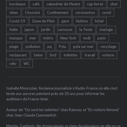
bordeaux
café
calendrier de l'Avent
cap ferret
chat
chien
Chocolat
Confinement
coronavirus
covid
Covid-19
Dune du Pilat
gare
Huîtres
hôtel
Italie
japon
jardin
Larousse
la Teste
mariage
masque
mer
métro
New York
noêl
paris
plage
pollution
pq
Pyla
pyla sur mer
recyclage
restaurant
Seine
Sncf
toilettes
travail
voiture
vélo
WC
Isabelle Monrozier. Ancienne journaliste à Radio-France où elle s'est
levée aux aurores pendant près de 20 ans pour informer les
auditeurs de France-Inter.
Auteur de "Où sont les toilettes" chez Ramsay et "En voiture Simone"
chez Jean-Claude Gawsewitch.
Mariée, 3 enfants. Ne donne jamais sa date de naissance car elle ne se