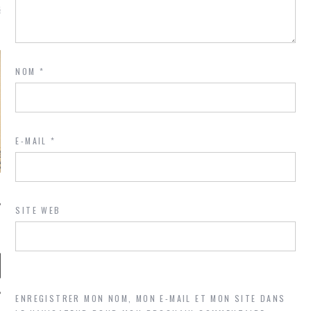
là, je ne parle presque que
NOM
*
E-MAIL
*
SITE WEB
ENREGISTRER MON NOM, MON E-MAIL ET MON SITE DANS