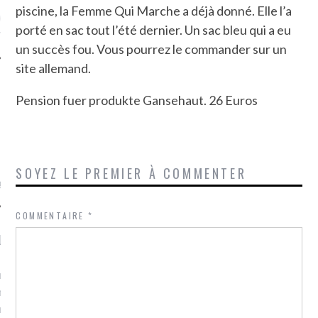
piscine, la Femme Qui Marche a déjà donné. Elle l’a
ue sur
la-femme-qui-
porté en sac tout l’été dernier. Un sac bleu qui a eu
fr
un succès fou. Vous pourrez le commander sur un
site allemand.
Pension fuer produkte Gansehaut. 26 Euros
TROUVEZ MOI SUR
TWITTER
SOYEZ LE PREMIER À COMMENTER
de @Isa_Monrozier
COMMENTAIRE
*
LITTLE ARCACHON
, je t'aime, my little bassin
on".
u m'aimes comment ? "