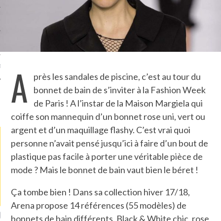
TLE ARCACHON
TO
A
T
près les sandales de piscine, c’est au tour du
bonnet de bain de s’inviter à la Fashion Week
de Paris ! A l’instar de la Maison Margiela qui
LA PHOTO
coiffe son mannequin d’un bonnet rose uni, vert ou
argent et d’un maquillage flashy. C’est vrai quoi
personne n’avait pensé jusqu’ici à faire d’un bout de
plastique pas facile à porter une véritable pièce de
mode ? Mais le bonnet de bain vaut bien le béret !
Ça tombe bien ! Dans sa collection hiver 17/18,
Arena propose 14 références (55 modèles) de
ETS ATTACHÉS À LA
UN GRONDIN FOURRÉ AUX
UN
bonnets de bain différents. Black & White chic, rose