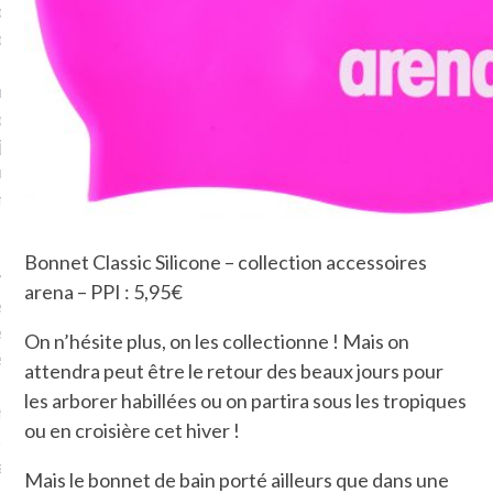
plat. Je ne suis pas une
arfaite.
fle, je le garde pour ce
is, je sens, j’entends, je
je goûte et ceux que je
e ! Marcheuse des villes,
ps, des ruines et des
Bonnet Classic Silicone – collection accessoires
e qui Marche
: pousseuse
arena – PPI : 5,95€
, cochère ou pas. Mais
ux, pas d’interdit. Vélo,
On n’hésite plus, on les collectionne ! Mais on
étro, bateau…
attendra peut être le retour des beaux jours pour
les arborer habillées ou on partira sous les tropiques
e incite à un autre regard
ou en croisière cet hiver !
 autre curiosité. C’est un
prit.
Mais le bonnet de bain porté ailleurs que dans une