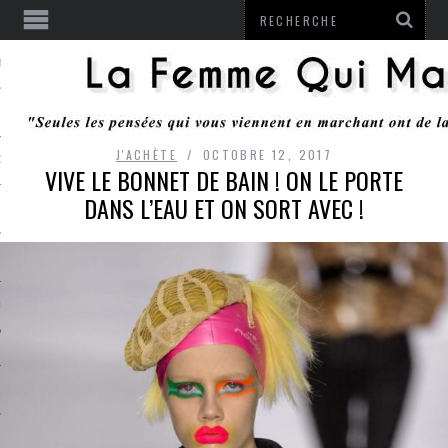
ENTENDU
J'ACHÈTE
OCTOBRE 12, 2017
 OU RESTER
VIVE LE BONNET DE BAIN ! ON LE PORTE
DANS L’EAU ET ON SORT AVEC !
TE
ITS
ITATION
L
LE MONROZIER