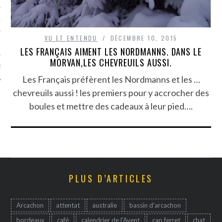
TLE ARCACHON
VU ET ENTENDU
DÉCEMBRE 10, 2015
TO
LES FRANÇAIS AIMENT LES NORDMANNS. DANS LE
MORVAN,LES CHEVREUILS AUSSI.
T
Les Français préfèrent les Nordmanns et les …
chevreuils aussi ! les premiers pour y accrocher des
boules et mettre des cadeaux à leur pied….
PLUS D’ARTICLES
Arcachon
attentat
australie
bassin d'arcachon
bordeaux
café
calendrier de l'Avent
cap ferret
chat