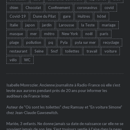
chien
Chocolat
Confinement
coronavirus
covid
Covid-19
Dune du Pilat
gare
Huîtres
hôtel
Italie
japon
jardin
Larousse
la Teste
mariage
masque
mer
métro
New York
noêl
paris
plage
pollution
pq
Pyla
pyla sur mer
recyclage
restaurant
Seine
Sncf
toilettes
travail
voiture
vélo
WC
Isabelle Monrozier. Ancienne journaliste à Radio-France où elle s'est
levée aux aurores pendant près de 20 ans pour informer les
auditeurs de France-Inter.
Auteur de "Où sont les toilettes" chez Ramsay et "En voiture Simone"
chez Jean-Claude Gawsewitch.
Mariée, 3 enfants. Ne donne jamais sa date de naissance car elle ne se
souvient jamais de son âge. S'est toujours sentie à l'aise dans la peau