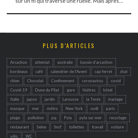
sur un fil qui traverse une ruelle. Mais après…
PLUS D’ARTICLES
Arcachon
attentat
australie
bassin d'arcachon
bordeaux
café
calendrier de l'Avent
cap ferret
chat
chien
Chocolat
Confinement
coronavirus
covid
Covid-19
Dune du Pilat
gare
Huîtres
hôtel
Italie
japon
jardin
Larousse
la Teste
mariage
masque
mer
métro
New York
noêl
paris
plage
pollution
pq
Pyla
pyla sur mer
recyclage
restaurant
Seine
Sncf
toilettes
travail
voiture
vélo
WC