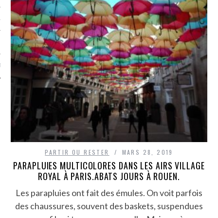
TLE ARCACHON
TO
T
PARTIR OU RESTER
MARS 28, 2019
PARAPLUIES MULTICOLORES DANS LES AIRS VILLAGE
ROYAL À PARIS.ABATS JOURS À ROUEN.
Les parapluies ont fait des émules. On voit parfois
des chaussures, souvent des baskets, suspendues