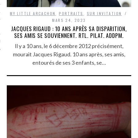
TLE ARCACHON
MY LITTLE ARCACHON
,
PORTRAITS
,
SUR INVITATION
MARS 24, 2023
JACQUES RIGAUD : 10 ANS APRÈS SA DISPARITION,
TO
SES AMIS SE SOUVIENNENT. RTL. PILAT. ADDPM.
T
Il y a 10 ans, le 6 décembre 2012 précisément,
mourait Jacques Rigaud. 10 ans après, ses amis,
entourés de ses 3 enfants, se…