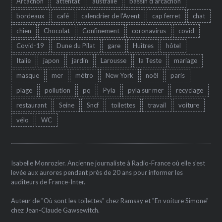
Arcachon
attentat
australie
bassin d'arcachon
bordeaux
café
calendrier de l'Avent
cap ferret
chat
chien
Chocolat
Confinement
coronavirus
covid
Covid-19
Dune du Pilat
gare
Huîtres
hôtel
Italie
japon
jardin
Larousse
la Teste
mariage
masque
mer
métro
New York
noêl
paris
plage
pollution
pq
Pyla
pyla sur mer
recyclage
restaurant
Seine
Sncf
toilettes
travail
voiture
vélo
WC
Isabelle Monrozier. Ancienne journaliste à Radio-France où elle s'est
levée aux aurores pendant près de 20 ans pour informer les
auditeurs de France-Inter.
Auteur de "Où sont les toilettes" chez Ramsay et "En voiture Simone"
chez Jean-Claude Gawsewitch.