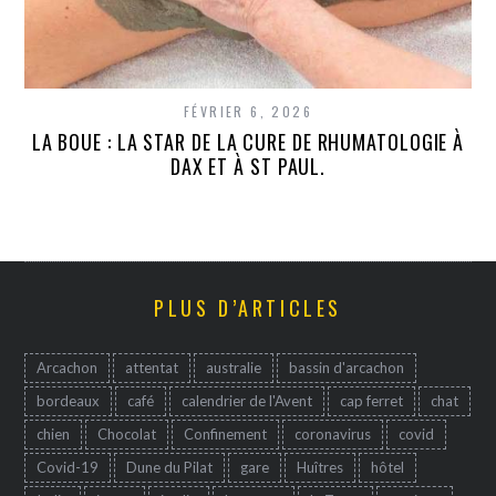
FÉVRIER 6, 2026
LA BOUE : LA STAR DE LA CURE DE RHUMATOLOGIE À
DAX ET À ST PAUL.
PLUS D’ARTICLES
Arcachon
attentat
australie
bassin d'arcachon
bordeaux
café
calendrier de l'Avent
cap ferret
chat
chien
Chocolat
Confinement
coronavirus
covid
Covid-19
Dune du Pilat
gare
Huîtres
hôtel