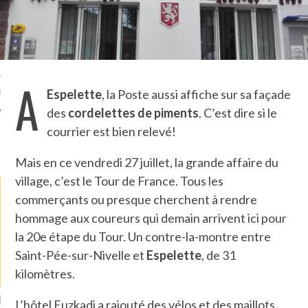
TLE ARCACHON
TO
A
Espelette
, la Poste aussi affiche sur sa façade
T
des
cordelettes de piments
. C’est dire si le
courrier est bien relevé!
LA PHOTO
Mais en ce vendredi 27 juillet, la grande affaire du
village, c’est le Tour de France. Tous les
commerçants ou presque cherchent à rendre
hommage aux coureurs qui demain arrivent ici pour
la 20e étape du Tour. Un contre-la-montre entre
Saint-Pée-sur-Nivelle et
Espelette
, de 31
kilomètres.
RONDIN FOURRÉ AUX
UNE MOUETTE SUR LA TÊTE
B
L’hôtel Euzkadi a rajouté des vélos et des maillots