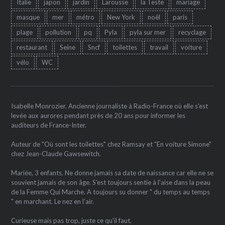
Italie
japon
jardin
Larousse
la Teste
mariage
masque
mer
métro
New York
noêl
paris
plage
pollution
pq
Pyla
pyla sur mer
recyclage
restaurant
Seine
Sncf
toilettes
travail
voiture
vélo
WC
Isabelle Monrozier. Ancienne journaliste à Radio-France où elle s'est
levée aux aurores pendant près de 20 ans pour informer les
auditeurs de France-Inter.
Auteur de "Où sont les toilettes" chez Ramsay et "En voiture Simone"
chez Jean-Claude Gawsewitch.
Mariée, 3 enfants. Ne donne jamais sa date de naissance car elle ne se
souvient jamais de son âge. S'est toujours sentie à l'aise dans la peau
de la Femme Qui Marche. A toujours su donner " du temps au temps
" en marchant. Le nez en l'air.
Curieuse mais pas trop, juste ce qu'il faut.