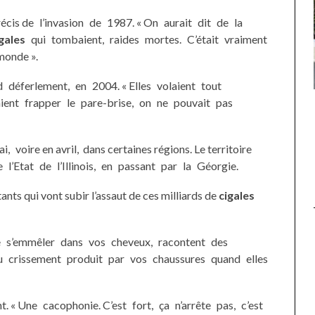
écis de l’invasion de 1987. « On aurait dit de la
gales
qui tombaient, raides mortes. C’était vraiment
monde ».
déferlement, en 2004. « Elles volaient tout
UNE MOUETTE SUR LA TÊTE
naient frapper le pare-brise, on ne pouvait pas
DE LA VIERGE À BIARRITZ.
ai, voire en avril, dans certaines régions. Le territoire
 l’Etat de l’Illinois, en passant par la Géorgie.
ants qui vont subir l’assaut de ces milliards de
cigales
 s’emmêler dans vos cheveux, racontent des
 au crissement produit par vos chaussures quand elles
t. « Une cacophonie. C’est fort, ça n’arrête pas, c’est