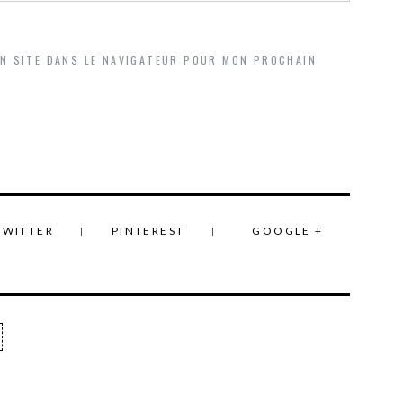
ON SITE DANS LE NAVIGATEUR POUR MON PROCHAIN
TWITTER
PINTEREST
GOOGLE +