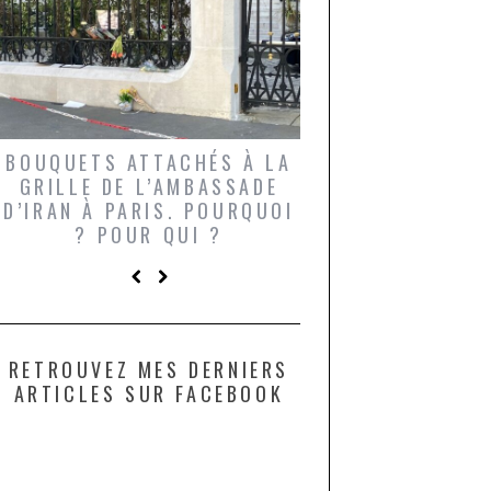
BOUQUETS ATTACHÉS À LA
UN GRONDIN FO
GRILLE DE L’AMBASSADE
CHAMPIGNONS 
D’IRAN À PARIS. POURQUOI
LARDONS DANS 
? POUR QUI ?
DE DAX. ET POU
?
RETROUVEZ MES DERNIERS
ARTICLES SUR FACEBOOK