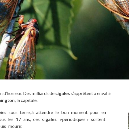
lm d’horreur. Des milliards de
cigales
s’apprêtent à envahir
ington
, la capitale.
tapies sous terre, à attendre le bon moment pour en
 tous les 17 ans, ces
cigales
»périodiques » sortent
puis mourir.