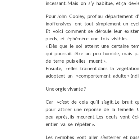
incessant. Mais on s’y habitue, et ça dev
Pour John Cooley, prof au département d’
inoffensives, ont tout simplement un cy
Et voici comment se déroule leur existe
pieds, et éphémère une fois visibles.
« Dès que le sol atteint une certaine te
qui pourrait être un peu humide, mais p
de terre puis elles muent ».
Ensuite, »elles traînent dans la végétatio
adoptent un »comportement adulte » (ndlr
Une orgie vivante ?
Car »c’est de cela qu’il s’agit. Le bruit
pour attirer une réponse de la femelle. U
peu après, ils meurent. Les oeufs vont éc
entier va se répéter ».
Les nymphes vont aller s’enterrer et pa