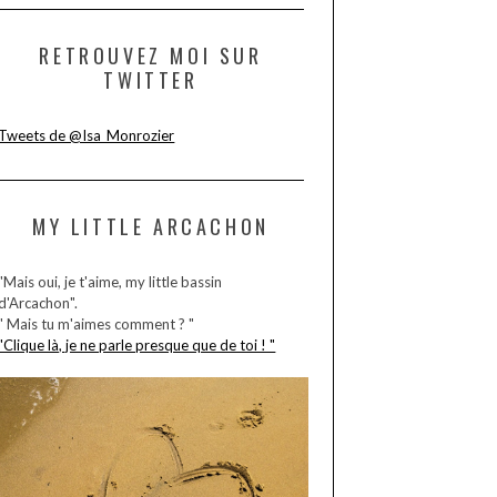
RETROUVEZ MOI SUR
TWITTER
Tweets de @Isa_Monrozier
MY LITTLE ARCACHON
"Mais oui, je t'aime, my little bassin
d'Arcachon".
" Mais tu m'aimes comment ? "
"Clique là, je ne parle presque que de toi ! "