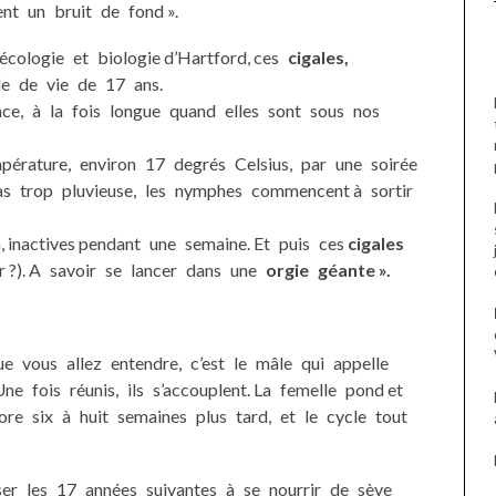
ient un bruit de fond ».
écologie et biologie d’Hartford, ces
cigales,
cle de vie de 17 ans.
nce, à la fois longue quand elles sont sous nos
mpérature, environ 17 degrés Celsius, par une soirée
as trop pluvieuse, les nymphes commencent à sortir
n, inactives pendant une semaine. Et puis ces
cigales
 ?). A savoir se lancer dans une
orgie géante ».
 que vous allez entendre, c’est le mâle qui appelle
ne fois réunis, ils s’accouplent. La femelle pond et
lore six à huit semaines plus tard, et le cycle tout
sser les 17 années suivantes à se nourrir de sève