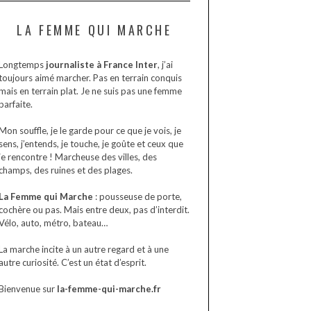
LA FEMME QUI MARCHE
Longtemps
journaliste à France Inter
, j’ai
toujours aimé marcher. Pas en terrain conquis
mais en terrain plat. Je ne suis pas une femme
parfaite.
Mon souffle, je le garde pour ce que je vois, je
sens, j’entends, je touche, je goûte et ceux que
je rencontre ! Marcheuse des villes, des
champs, des ruines et des plages.
La Femme qui Marche
: pousseuse de porte,
cochère ou pas. Mais entre deux, pas d’interdit.
Vélo, auto, métro, bateau…
La marche incite à un autre regard et à une
autre curiosité. C’est un état d’esprit.
Bienvenue sur
la-femme-qui-marche.fr