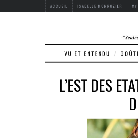
ACCUEIL
ISABELLE MONROZIER
MY
VU ET ENTENDU
GOÛT
L’EST DES ET
D