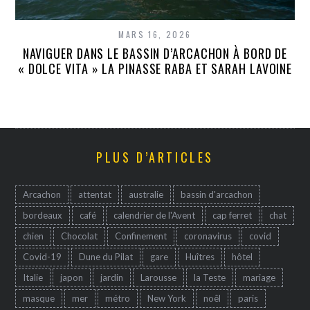
MARS 16, 2026
NAVIGUER DANS LE BASSIN D’ARCACHON À BORD DE
« DOLCE VITA » LA PINASSE RABA ET SARAH LAVOINE
PLUS D’ARTICLES
Arcachon
attentat
australie
bassin d'arcachon
bordeaux
café
calendrier de l'Avent
cap ferret
chat
chien
Chocolat
Confinement
coronavirus
covid
Covid-19
Dune du Pilat
gare
Huîtres
hôtel
Italie
japon
jardin
Larousse
la Teste
mariage
masque
mer
métro
New York
noêl
paris