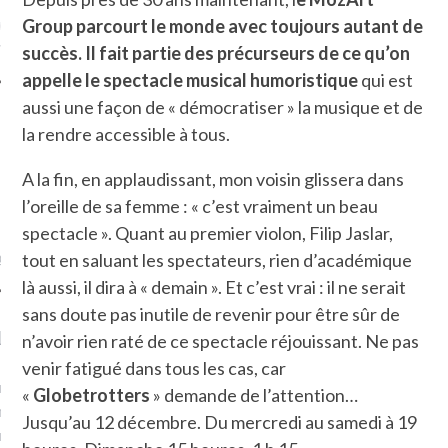
ue sur
la-femme-qui-
Group parcourt le monde avec toujours autant de
fr
succès. Il fait partie des précurseurs de ce qu’on
appelle le spectacle musical humoristique
qui est
aussi une façon de « démocratiser » la musique et de
la rendre accessible à tous.
A la fin, en applaudissant, mon voisin glissera dans
TROUVEZ MOI SUR
l’oreille de sa femme : « c’est vraiment un beau
TWITTER
spectacle ». Quant au premier violon, Filip Jaslar,
de @Isa_Monrozier
tout en saluant les spectateurs, rien d’académique
là aussi, il dira à « demain ». Et c’est vrai : il ne serait
sans doute pas inutile de revenir pour être sûr de
LITTLE ARCACHON
n’avoir rien raté de ce spectacle réjouissant. Ne pas
venir fatigué dans tous les cas, car
, je t'aime, my little bassin
«
Globetrotters
» demande de l’attention…
on".
Jusqu’au 12 décembre. Du mercredi au samedi à 19
u m'aimes comment ? "