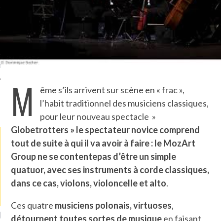
TLE ARCACHON
TO
T
M
ême s’ils arrivent sur scène en « frac »,
l’habit traditionnel des musiciens classiques,
LA PHOTO
pour leur nouveau spectacle »
Globetrotters » le spectateur novice comprend
tout de suite à qui il va avoir à faire : le MozArt
Group ne se contentepas d’être un simple
quatuor, avec ses instruments à corde classiques,
dans ce cas, violons, violoncelle et alto
.
Ces quatre
musiciens polonais, virtuoses
,
ETS ATTACHÉS À LA
UN GRONDIN FOURRÉ AUX
UN
détournent toutes sortes de
musique
en faisant