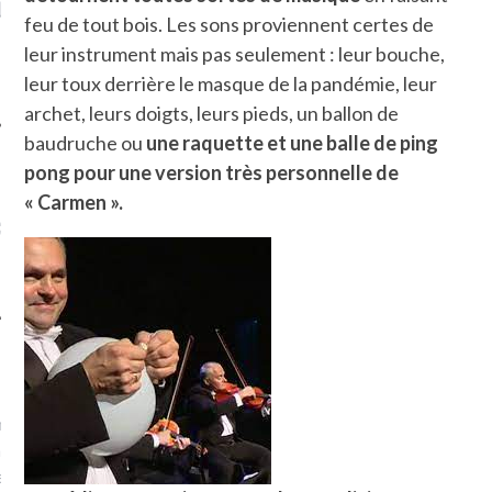
LE DE L’AMBASSADE
CHAMPIGNONS ET AUX
D
feu de tout bois. Les sons proviennent certes de
N À PARIS. POURQUOI
LARDONS DANS LA HALLE
? POUR QUI ?
DE DAX. ET POURQUOI PAS
leur instrument mais pas seulement : leur bouche,
?
leur toux derrière le masque de la pandémie, leur
archet, leurs doigts, leurs pieds, un ballon de
baudruche ou
une raquette et une balle de ping
pong pour une version très personnelle de
« Carmen ».
UVEZ MES DERNIERS
CLES SUR FACEBOOK
FEMME QUI MARCHE
mps
journaliste à France
’ai toujours aimé marcher.
errain conquis mais en