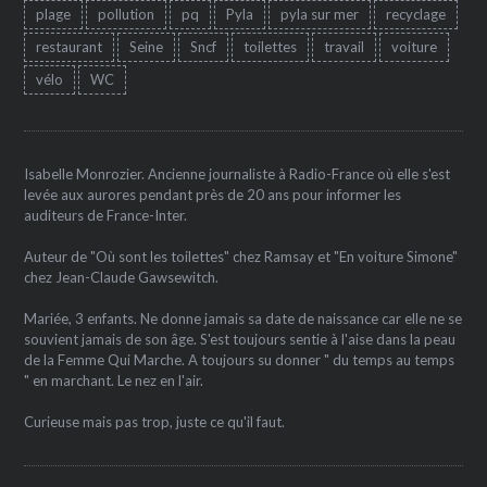
plage
pollution
pq
Pyla
pyla sur mer
recyclage
restaurant
Seine
Sncf
toilettes
travail
voiture
vélo
WC
Isabelle Monrozier. Ancienne journaliste à Radio-France où elle s'est
levée aux aurores pendant près de 20 ans pour informer les
auditeurs de France-Inter.
Auteur de "Où sont les toilettes" chez Ramsay et "En voiture Simone"
chez Jean-Claude Gawsewitch.
Mariée, 3 enfants. Ne donne jamais sa date de naissance car elle ne se
souvient jamais de son âge. S'est toujours sentie à l'aise dans la peau
de la Femme Qui Marche. A toujours su donner " du temps au temps
" en marchant. Le nez en l'air.
Curieuse mais pas trop, juste ce qu'il faut.