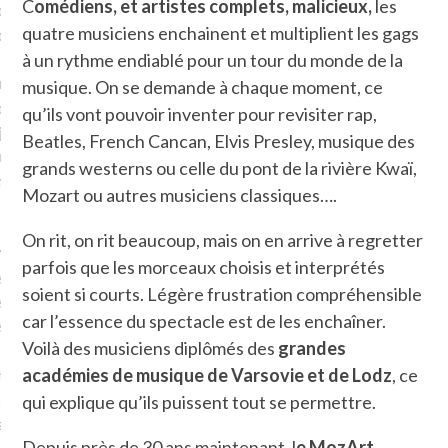
C
omédiens, et artistes complets, malicieux,
les
plat. Je ne suis pas une
quatre musiciens enchainent et multiplient les gags
arfaite.
à un rythme endiablé pour un tour du monde de la
fle, je le garde pour ce
musique. On se demande à chaque moment, ce
is, je sens, j’entends, je
qu’ils vont pouvoir inventer pour revisiter rap,
je goûte et ceux que je
Beatles, French Cancan, Elvis Presley, musique des
e ! Marcheuse des villes,
grands westerns ou celle du pont de la rivière Kwaï,
ps, des ruines et des
Mozart ou autres musiciens classiques….
On rit, on rit beaucoup, mais on en arrive à regretter
e qui Marche
: pousseuse
parfois que les morceaux choisis et interprétés
, cochère ou pas. Mais
soient si courts. Légère frustration compréhensible
ux, pas d’interdit. Vélo,
car l’essence du spectacle est de les enchaîner.
étro, bateau…
Voilà des musiciens diplômés des
grandes
e incite à un autre regard
académies de musique de Varsovie et de Lodz
, ce
 autre curiosité. C’est un
qui explique qu’ils puissent tout se permettre.
prit.
Depuis près de 30 ans maintenant, l
e MozArt