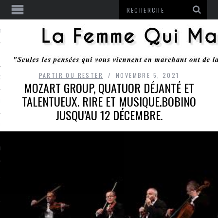
ENTENDU
PARTIR OU RESTER
NOVEMBRE 5, 2021
 OU RESTER
MOZART GROUP, QUATUOR DÉJANTÉ ET
TALENTUEUX. RIRE ET MUSIQUE.BOBINO
TE
JUSQU’AU 12 DÉCEMBRE.
ITS
ITATION
L
LE MONROZIER