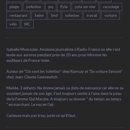
plage
pollution
pq
Pyla
pyla sur mer
recyclage
restaurant
Seine
Sncf
toilettes
travail
voiture
vélo
WC
Isabelle Monrozier. Ancienne journaliste à Radio-France où elle s'est
levée aux aurores pendant près de 20 ans pour informer les
auditeurs de France-Inter.
Auteur de "Où sont les toilettes" chez Ramsay et "En voiture Simone"
chez Jean-Claude Gawsewitch.
Mariée, 3 enfants. Ne donne jamais sa date de naissance car elle ne se
souvient jamais de son âge. S'est toujours sentie à l'aise dans la peau
de la Femme Qui Marche. A toujours su donner " du temps au temps
" en marchant. Le nez en l'air.
Curieuse mais pas trop, juste ce qu'il faut.