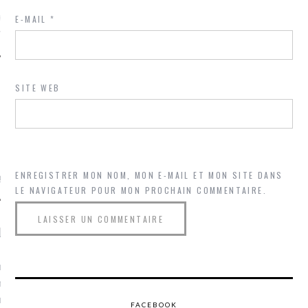
ue sur
la-femme-qui-
E-MAIL
*
fr
SITE WEB
TROUVEZ MOI SUR
TWITTER
ENREGISTRER MON NOM, MON E-MAIL ET MON SITE DANS
de @Isa_Monrozier
LE NAVIGATEUR POUR MON PROCHAIN COMMENTAIRE.
LITTLE ARCACHON
, je t'aime, my little bassin
on".
u m'aimes comment ? "
FACEBOOK