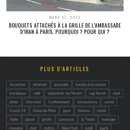
MARS 23, 2025
BOUQUETS ATTACHÉS À LA GRILLE DE L’AMBASSADE
D’IRAN À PARIS. POURQUOI ? POUR QUI ?
PLUS D’ARTICLES
Arcachon
attentat
australie
bassin d'arcachon
bordeaux
café
calendrier de l'Avent
cap ferret
chat
chien
Chocolat
Confinement
coronavirus
covid
Covid-19
Dune du Pilat
gare
Huîtres
hôtel
Italie
japon
jardin
Larousse
la Teste
mariage
masque
mer
métro
New York
noêl
paris