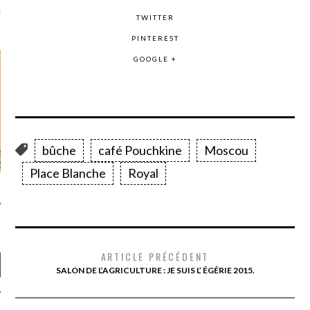
là, je ne parle presque que
TWITTER
PINTEREST
GOOGLE +
bûche
café Pouchkine
Moscou
Place Blanche
Royal
ARTICLE PRÉCÉDENT
SALON DE L’AGRICULTURE : JE SUIS L’ ÉGÉRIE 2015.