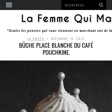
ENTENDU
LA PHOTO
DÉCEMBRE 16, 2013
 OU RESTER
BÛCHE PLACE BLANCHE DU CAFÉ
POUCHKINE.
TE
ITS
ITATION
L
LE MONROZIER