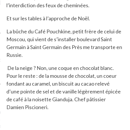
LE DE L’AMBASSADE
CHAMPIGNONS ET AUX
D
l’interdiction des feux de cheminées.
N À PARIS. POURQUOI
LARDONS DANS LA HALLE
? POUR QUI ?
DE DAX. ET POURQUOI PAS
Et sur les tables à l’approche de Noël.
?
La bûche du Café Pouchkine, petit frère de celui de
Moscou, qui vient de s’installer boulevard Saint
Germain à Saint Germain des Près me transporte en
UVEZ MES DERNIERS
Russie.
CLES SUR FACEBOOK
De la neige ? Non, une co
que en chocolat blanc.
Pour le reste : de la mousse de chocolat, un coeur
fondant au caramel, un biscuit au cacao relevé
d’une pointe de sel et de vanille légèrement épicée
FEMME QUI MARCHE
de café à la noisette Gianduja. Chef pâtissier
Damien Piscioneri.
mps
journaliste à France
’ai toujours aimé marcher.
errain conquis mais en