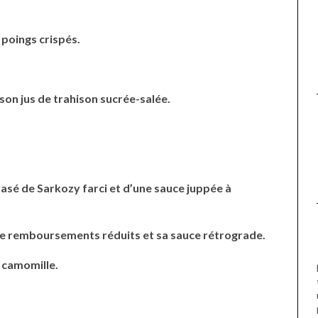
ERGE À BIARRITZ.
GRILLE DE L’AMBASSADE
D’IRAN À PARIS. POURQUOI
? POUR QUI ?
 poings crispés.
on jus de trahison sucrée-salée.
sé de Sarkozy farci et d’une sauce juppée à
e de remboursements réduits et sa sauce rétrograde.
a camomille.