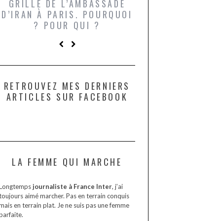
CHAMPIGNONS ET AUX
DE LA VIERGE À 
LARDONS DANS LA HALLE
DE DAX. ET POURQUOI PAS
?
RETROUVEZ MES DERNIERS
ARTICLES SUR FACEBOOK
LA FEMME QUI MARCHE
Longtemps
journaliste à France Inter
, j’ai
toujours aimé marcher. Pas en terrain conquis
mais en terrain plat. Je ne suis pas une femme