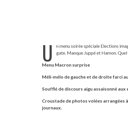
U
n menu soirée spéciale Elections imag
gate. Manque Juppé et Hamon. Quel 
Menu Macron surprise
Méli-mélo de gauche et de droite farci a
Soufflé de discours aigu assaisonné aux é
Croustade de photos volées arrangées à
journaux.
UNE MOUE