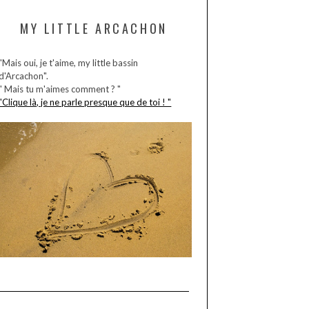
MY LITTLE ARCACHON
"Mais oui, je t'aime, my little bassin
d'Arcachon".
" Mais tu m'aimes comment ? "
"Clique là, je ne parle presque que de toi ! "