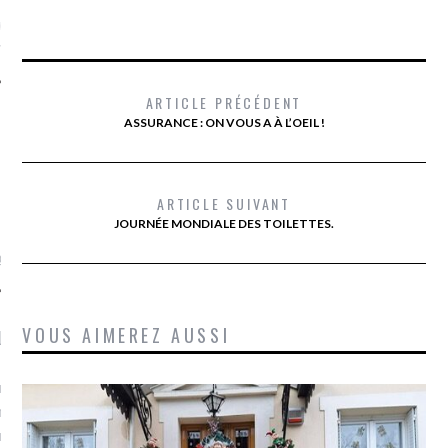
ue sur
la-femme-qui-
fr
ARTICLE PRÉCÉDENT
ASSURANCE : ON VOUS A À L’OEIL !
TROUVEZ MOI SUR
ARTICLE SUIVANT
TWITTER
JOURNÉE MONDIALE DES TOILETTES.
de @Isa_Monrozier
VOUS AIMEREZ AUSSI
LITTLE ARCACHON
, je t'aime, my little bassin
on".
u m'aimes comment ? "