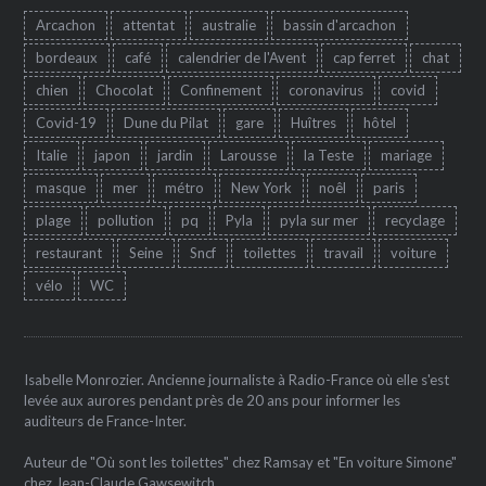
Arcachon
attentat
australie
bassin d'arcachon
bordeaux
café
calendrier de l'Avent
cap ferret
chat
chien
Chocolat
Confinement
coronavirus
covid
Covid-19
Dune du Pilat
gare
Huîtres
hôtel
Italie
japon
jardin
Larousse
la Teste
mariage
masque
mer
métro
New York
noêl
paris
plage
pollution
pq
Pyla
pyla sur mer
recyclage
restaurant
Seine
Sncf
toilettes
travail
voiture
vélo
WC
Isabelle Monrozier. Ancienne journaliste à Radio-France où elle s'est
levée aux aurores pendant près de 20 ans pour informer les
auditeurs de France-Inter.
Auteur de "Où sont les toilettes" chez Ramsay et "En voiture Simone"
chez Jean-Claude Gawsewitch.