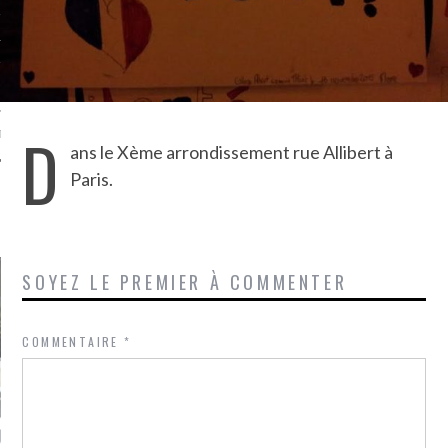
TLE ARCACHON
TO
D
T
ans le Xème arrondissement rue Allibert à
Paris.
LA PHOTO
SOYEZ LE PREMIER À COMMENTER
COMMENTAIRE
*
ETS ATTACHÉS À LA
UN GRONDIN FOURRÉ AUX
UN