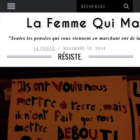
ENTENDU
LA PHOTO
NOVEMBRE 18, 2014
 OU RESTER
RÉSISTE.
TE
ITS
ITATION
L
LE MONROZIER