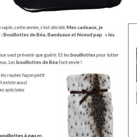
 sapin, cette année, c’est décidé.
Mes cadeaux, je
 : Bouillottes de Béa. Bandeaux et Noeud pap » les
eux vaut prévenir que guérir. Et les
bouillottes
pour lutter
ieux. Les
bouillottes de Béa
font envie !
 les rayées façon petit
 Il existe aussi
des spéciales
UNE MOUETTE SUR LA TÊTE
DE LA VIERGE À BIARRITZ.
bouillottes à eau
en