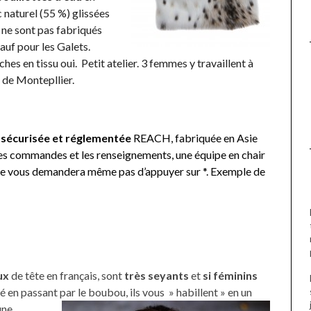
naturel (55 %) glissées
r ne sont pas fabriqués
auf pour les Galets.
ches en tissu oui. P
etit atelier. 3 femmes y travaillent à
 de Montepllier.
e
sécurisée et réglementée
REACH, fabriquée en Asie
les commandes et les renseignements, une équipe en chair
 ne vous demandera même pas d’appuyer sur *. Exemple de
ux
de tête en français, sont
très seyants
et
si féminins
lé en passant par le boubou, ils vous » habillent » en un
une