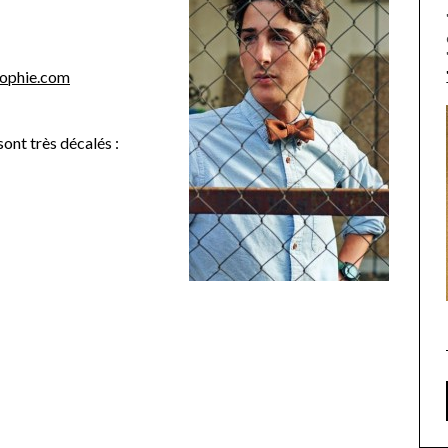
sophie.com
ès décalés :