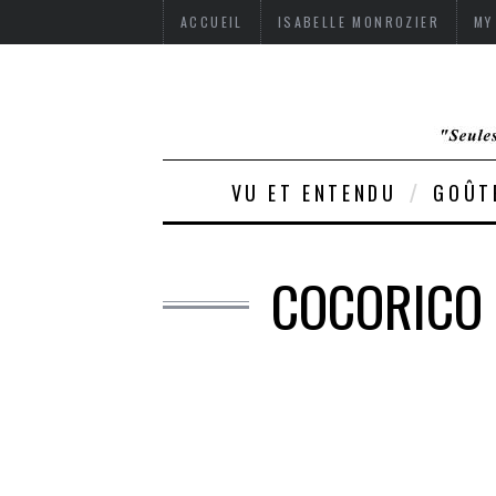
ACCUEIL
ISABELLE MONROZIER
MY
VU ET ENTENDU
GOÛT
COCORICO 