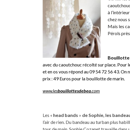
caoutchouc 
à l’intérieu
chez nous s
Mais les ca
Pérols près
Bouillott
avec du caoutchouc récolté sur place. Pour 
et en os vous répond au 09 54 72 56 43. On
prix : 49 Euros pour la bouillotte de marin.
www.les
bouillottesdebea
.com
Les «
head bands
»
de Sophie, les bandea
l’air de rien. Du bandeau au turban plus habil
tour de main.
Sophie Cozanet travaille dans 