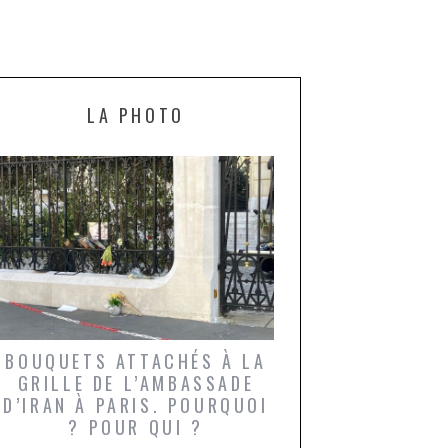
LA PHOTO
BOUQUETS ATTACHÉS À LA
UN GRONDIN FO
GRILLE DE L’AMBASSADE
CHAMPIGNONS 
D’IRAN À PARIS. POURQUOI
LARDONS DANS 
? POUR QUI ?
DE DAX. ET POU