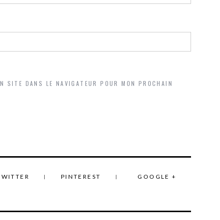
ON SITE DANS LE NAVIGATEUR POUR MON PROCHAIN
TWITTER
PINTEREST
GOOGLE +