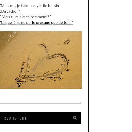
"Mais oui, je t'aime, my little bassin
d'Arcachon".
" Mais tu m'aimes comment ? "
"Clique là, je ne parle presque que de toi ! "