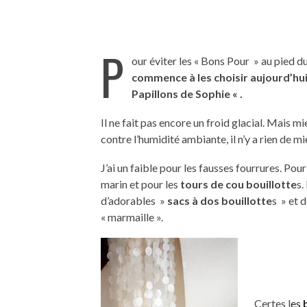
P
our éviter les « Bons Pour » au pied du
commence à les choisir aujourd’hui
Papillons de Sophie « .
Il ne fait pas encore un froid glacial. Mais mi
contre l’humidité ambiante, il n’y a rien de m
J’ai un faible pour les fausses fourrures. Pour
marin et pour les
tours de cou bouillotte
s.
d’adorables »
sacs à dos bouillotte
s » et 
« marmaille ».
Certes l
es