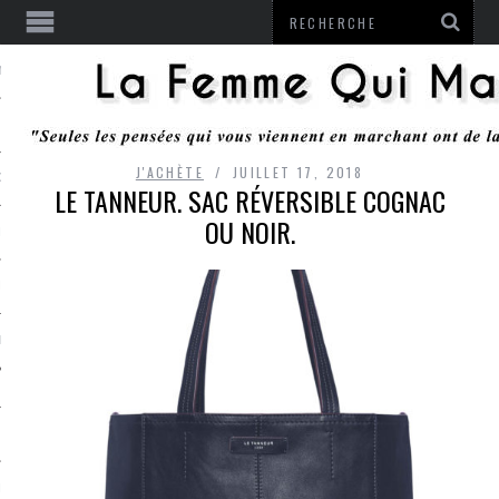
ENTENDU
J'ACHÈTE
JUILLET 17, 2018
 OU RESTER
LE TANNEUR. SAC RÉVERSIBLE COGNAC
OU NOIR.
TE
ITS
ITATION
L
LE MONROZIER