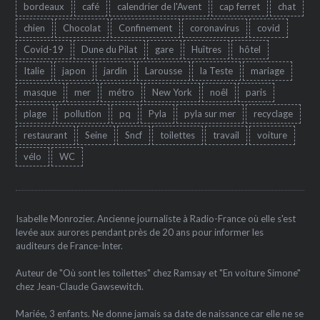
bordeaux
café
calendrier de l'Avent
cap ferret
chat
chien
Chocolat
Confinement
coronavirus
covid
Covid-19
Dune du Pilat
gare
Huîtres
hôtel
Italie
japon
jardin
Larousse
la Teste
mariage
masque
mer
métro
New York
noêl
paris
plage
pollution
pq
Pyla
pyla sur mer
recyclage
restaurant
Seine
Sncf
toilettes
travail
voiture
vélo
WC
Isabelle Monrozier. Ancienne journaliste à Radio-France où elle s'est
levée aux aurores pendant près de 20 ans pour informer les
auditeurs de France-Inter.
Auteur de "Où sont les toilettes" chez Ramsay et "En voiture Simone"
chez Jean-Claude Gawsewitch.
Mariée, 3 enfants. Ne donne jamais sa date de naissance car elle ne se