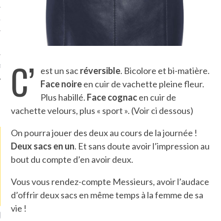
TLE ARCACHON
TO
C’
T
est un sac
réversible
. Bicolore et bi-matière.
Face noire
en cuir de vachette pleine fleur.
Plus habillé.
Face cognac
en cuir de
LA PHOTO
vachette velours, plus « sport ». (Voir ci dessous)
On pourra jouer des deux au cours de la journée !
Deux sacs en un
. Et sans doute avoir l’impression au
bout du compte d’en avoir deux.
Vous vous rendez-compte Messieurs, avoir l’audace
d’offrir deux sacs en même temps à la femme de sa
vie !
ETS ATTACHÉS À LA
UN GRONDIN FOURRÉ AUX
UN